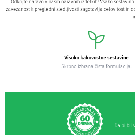
Odkrijte naravo v naših naravnih izdelkih! Vsako sestavi
zavezanost k pregledni sledljivosti zagotavlja celovitost in od
i
Visoko kakovostne sestavine
Skrbno izbrana čista formulacija.
Da bi bil