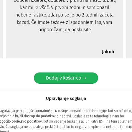
Odličen izdelek, dodatek v prahu namesto tablet,
kar mi je všeč. V prvem tednu nisem opazil
nobene razlike, zdaj pa se je po 2 tednih začela
kazati. Če imate težave z izpadanjem las, vam
priporočam, da poskusite
Jakob
Dodaj v košarico ➝
Upravljanje soglasja
zdelano iz kakovostnih sestav
zagotavljanje najboljše uporabniške izkušnje uporabljamo tehnologije, kot so piškotki,
anjevanje in/ali dostop do podatkov o napravi. Soglasje za te tehnologije nam bo
gočilo obdelavo podatkov, kot so vedenje brskanja ali unikatni ID-ji na tem spletne
tu. Če soglasja ne date ali ga prekličete, lahko to negativno vpliva na nekatere funkcije