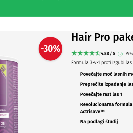
Hair Pro pak
-30%
4.88 / 5
Prev
Formula 3-v-1 proti izgubi las
Povečajte moč lasnih m
Preprečite izpadanje las
Povečajte rast las 1
Revolucionarna formula
Actrisave™
Na podlagi študij