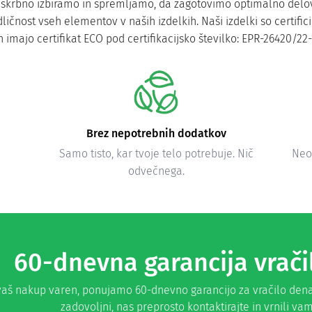
no skrbno izbiramo in spremljamo, da zagotovimo optimalno delo
ličnost vseh elementov v naših izdelkih. Naši izdelki so certific
n imajo certifikat ECO pod certifikacijsko številko: EPR-26420/22-
Brez nepotrebnih dodatkov
Samo tisto, kar tvoje telo potrebuje. Nič
Neod
odvečnega.
60-dnevna garancija vrači
 vaš nakup varen, ponujamo 60-dnevno garancijo za vračilo den
zadovoljni, nas preprosto kontaktirajte in vrnili v