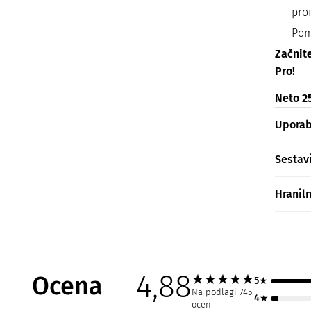
pro
Po
Začnite
Pro!
Neto 25
Upora
Sestav
Hranil
4,88
Ocena
★
★
★
★
★
5★
Na podlagi 745
4★
ocen