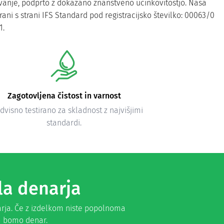
vanje, podprto z dokazano znanstveno učinkovitostjo. Naša
irani s strani IFS Standard pod registracijsko številko: 00063/0
1.
Zagotovljena čistost in varnost
visno testirano za skladnost z najvišjimi
standardi.
la denarja
arja. Če z izdelkom niste popolnoma
am bomo denar.