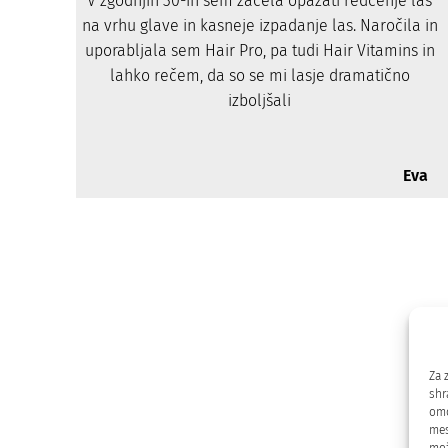
V zgodnjih 30-ih sem začela opažati redčenje las
na vrhu glave in kasneje izpadanje las. Naročila in
uporabljala sem Hair Pro, pa tudi Hair Vitamins in
lahko rečem, da so se mi lasje dramatično
izboljšali
Eva
I
Za 
shr
omo
mes