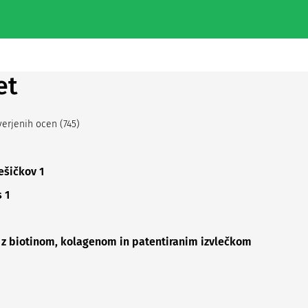
et
erjenih ocen (745)
ešičkov 1
 1
 z biotinom, kolagenom in patentiranim izvlečkom