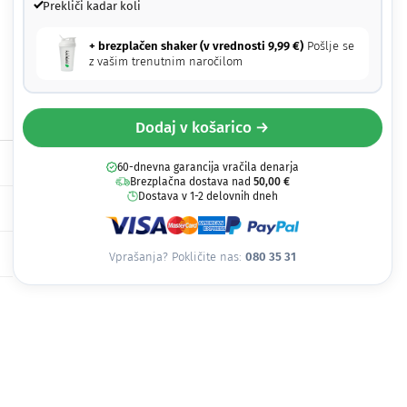
Prekliči kadar koli
+ brezplačen shaker (v vrednosti
9,99
€
)
Pošlje se
z vašim trenutnim naročilom
Dodaj v košarico →
60-dnevna garancija vračila denarja
Brezplačna dostava nad
50,00
€
Dostava v 1-2 delovnih dneh
Vprašanja? Pokličite nas:
080 35 31