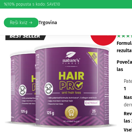
%
10% popusta s kodo: SAVE10
Domov
/
Lepota in nega
/
Lasje
/ Hair Pro paket
Hai
Reši kviz →
Trgovina
-30%
Formul
rezulta
Poveča
las
Pat
1
Nar
der
Rev
las 
Vse