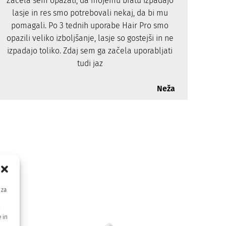
Začela sem opažati, da mojemu bratu izpadajo
lasje in res smo potrebovali nekaj, da bi mu
pomagali. Po 3 tednih uporabe Hair Pro smo
opazili veliko izboljšanje, lasje so gostejši in ne
izpadajo toliko. Zdaj sem ga začela uporabljati
tudi jaz
Neža
in
 za
m
 in