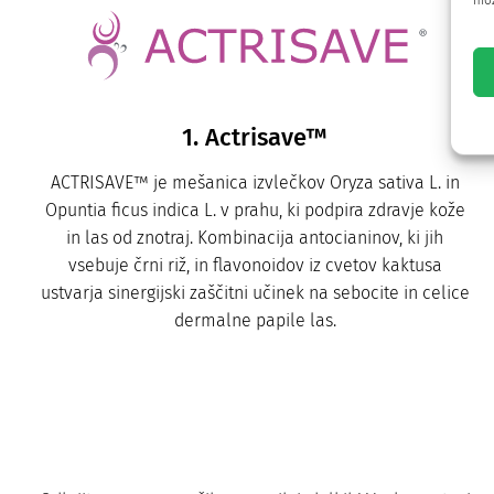
mož
1. Actrisave™
ACTRISAVE™ je mešanica izvlečkov Oryza sativa L. in
Opuntia ficus indica L. v prahu, ki podpira zdravje kože
in las od znotraj. Kombinacija antocianinov, ki jih
vsebuje črni riž, in flavonoidov iz cvetov kaktusa
ustvarja sinergijski zaščitni učinek na sebocite in celice
dermalne papile las.