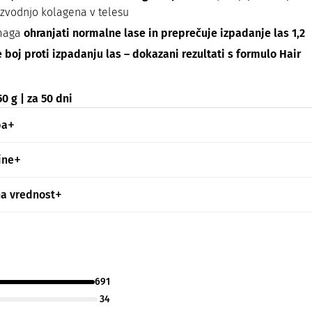
izvodnjo kolagena v telesu
maga
ohranjati normalne lase in preprečuje izpadanje las 1,2
 boj proti izpadanju las – dokazani rezultati s formulo Hair
0 g | za 50 dni
ba
ine
na vrednost
691
34