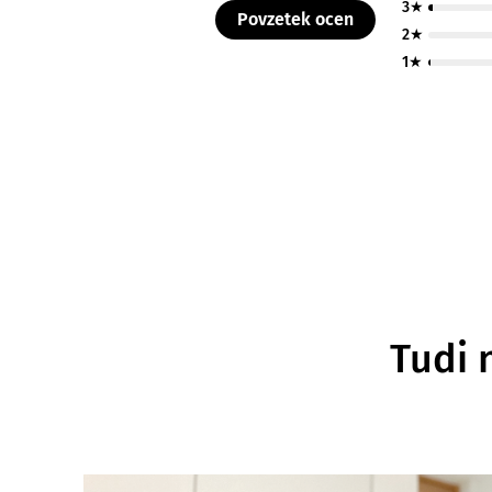
3★
Povzetek ocen
2★
1★
Tudi 