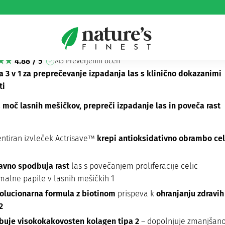
r Pro paket
4.88 / 5
745 Preverjenih ocen
a 3 v 1 za preprečevanje izpadanja las s klinično dokazanimi
ti
 moč lasnih mešičkov, prepreči izpadanje las in poveča rast
entiran izvleček Actrisave™
krepi antioksidativno obrambo cel
avno spodbuja rast
las s povečanjem proliferacije celic
malne papile v lasnih mešičkih 1
olucionarna formula z biotinom
prispeva k
ohranjanju zdravih
2
buje visokokakovosten kolagen tipa 2
– dopolnjuje zmanjšan