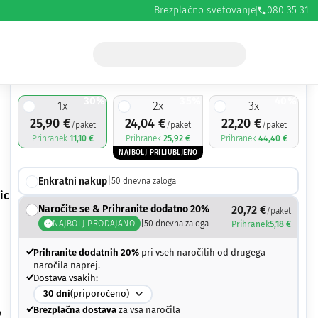
Brezplačno svetovanje
080 35 31
25,90
€
37,00
€
30%
35%
40%
1
x
2
x
3
x
25,90
€
24,04
€
22,20
€
/paket
/paket
/paket
Prihranek
11,10
€
Prihranek
25,92
€
Prihranek
44,40
€
NAJBOLJ PRILJUBLJENO
Enkratni nakup
|
50
dnevna zaloga
ic
Naročite se & Prihranite dodatno 20%
20,72
€
/paket
NAJBOLJ PRODAJANO
|
50
dnevna zaloga
Prihranek
5,18
€
Prihranite dodatnih 20%
pri vseh naročilih od drugega
naročila naprej.
Dostava vsakih:
30
dni
(priporočeno)
Brezplačna dostava
za vsa naročila
o