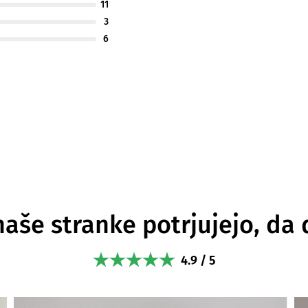
11
3
6
naše stranke potrjujejo, da 
4.9 / 5