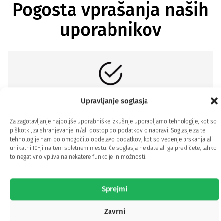
Pogosta vprašanja naših
uporabnikov
Kako in zakaj deluje?
Upravljanje soglasja
Pomaga nadomestiti hialuronsko kislino, ki
Za zagotavljanje najboljše uporabniške izkušnje uporabljamo tehnologije, kot so
se v naši koži s staranjem zmanjšuje, skupaj
piškotki, za shranjevanje in/ali dostop do podatkov o napravi. Soglasje za te
z D-biotinom in vitaminom C ščiti celice pred
tehnologije nam bo omogočilo obdelavo podatkov, kot so vedenje brskanja ali
unikatni ID-ji na tem spletnem mestu. Če soglasja ne date ali ga prekličete, lahko
oksidativnim stresom in prispeva k normalni
to negativno vpliva na nekatere funkcije in možnosti.
sintezi kolagena.
Sprejmi
Zavrni