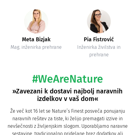
Meta Bizjak
Pia Fistrović
Mag. inženirka prehrane
Inženirka živilstva in
prehrane
#WeAreNature
»Zavezani k dostavi najbolj naravnih
izdelkov v vaš dom«
Že več kot 16 let se Nature’s Finest posveča ponujanju
naravnih rešitev za tiste, ki želijo premagati izzive in
nevšečnosti z življenjskim slogom. Uporabljamo naravne
sestavine, tradicionalno pridelane brez dodatkov ali