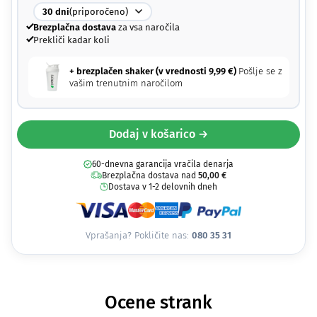
30
dni
(priporočeno)
Brezplačna dostava
za vsa naročila
Prekliči kadar koli
+ brezplačen shaker (v vrednosti
9,99
€
)
Pošlje se z
vašim trenutnim naročilom
Dodaj v košarico →
60-dnevna garancija vračila denarja
Brezplačna dostava nad
50,00
€
Dostava v 1-2 delovnih dneh
Vprašanja? Pokličite nas:
080 35 31
Ocene strank