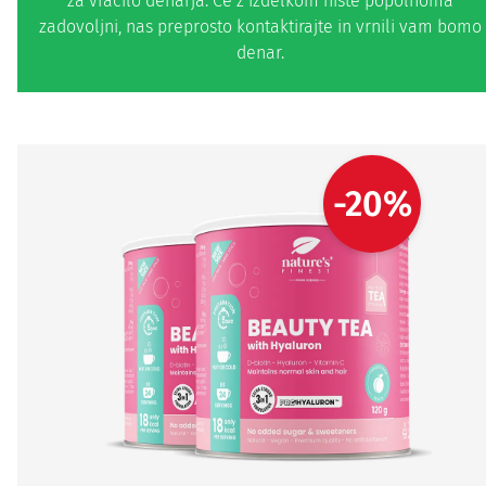
za vračilo denarja. Če z izdelkom niste popolnoma
zadovoljni, nas preprosto kontaktirajte in vrnili vam bomo
denar.
-20%