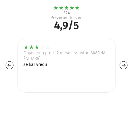
★
★
★
★
★
524
Preverjenih ocen
4,9/5
★
★
★
☆
☆
Objavljeno pred 12 mesecev, avtor: SIMONA
Ob
ŽNIDARIČ
VE
še kar vredu
Va