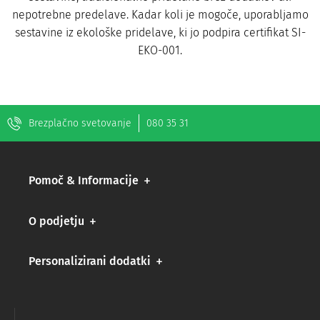
nepotrebne predelave. Kadar koli je mogoče, uporabljamo
sestavine iz ekološke pridelave, ki jo podpira certifikat SI-
EKO-001.
Brezplačno svetovanje
080 35 31
Pomoč & Informacije
O podjetju
Personalizirani dodatki