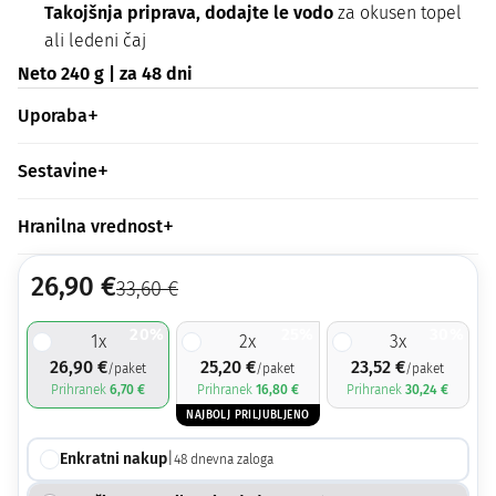
Takojšnja priprava, dodajte le vodo
za okusen topel
ali ledeni čaj
Neto 240 g | za 48 dni
Uporaba
Sestavine
Hranilna vrednost
26,90
€
33,60
€
20%
25%
30%
1
x
2
x
3
x
26,90
€
25,20
€
23,52
€
/paket
/paket
/paket
Prihranek
6,70
€
Prihranek
16,80
€
Prihranek
30,24
€
NAJBOLJ PRILJUBLJENO
Enkratni nakup
|
48
dnevna zaloga