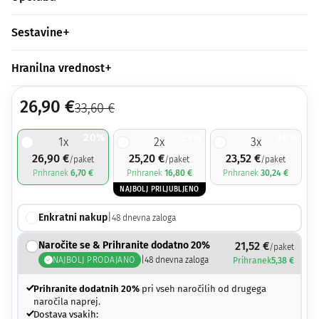
Sestavine
Hranilna vrednost
26,90
€
33,60
€
20%
25%
30%
1
x
2
x
3
x
26,90
€
25,20
€
23,52
€
/paket
/paket
/paket
Prihranek
6,70
€
Prihranek
16,80
€
Prihranek
30,24
€
NAJBOLJ PRILJUBLJENO
Enkratni nakup
|
48
dnevna zaloga
Naročite se & Prihranite dodatno 20%
21,52
€
/paket
NAJBOLJ PRODAJANO
|
48
dnevna zaloga
Prihranek
5,38
€
Prihranite dodatnih 20%
pri vseh naročilih od drugega
naročila naprej.
Dostava vsakih: