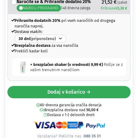
Naročite se & Prihranite dodatno 20%
21,52
€
/paket
NAJBOLJ PRODAJANO
|
48
dnevna zaloga
Prihranek
5,38
€
Prihranite dodatnih 20%
pri vseh naročilih od drugega
naročila naprej.
Dostava vsakih:
30
dni
(priporočeno)
Brezplačna dostava
za vsa naročila
Prekliči kadar koli
+ brezplačen shaker (v vrednosti
9,99
€
)
Pošlje se z
vašim trenutnim naročilom
Dodaj v košarico →
60-dnevna garancija vračila denarja
Brezplačna dostava nad
50,00
€
Dostava v 1-2 delovnih dneh
Vprašanja? Pokličite nas:
080 35 31