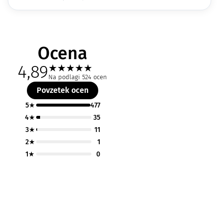
Ocena
4,89
★
★
★
★
★
Na podlagi 524 ocen
Povzetek ocen
5★
477
4★
35
3★
11
2★
1
1★
0