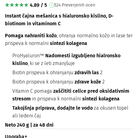
4.89 / 5
524 Preverjenih ocen
Instant čajna mešanica s hialuronsko kislino, D-
biotinom in vitaminom C
Pomaga nahraniti kožo
, ohranja normalno kožo in lase ter
prispeva k normalni
sintezi kolagena
ProHyaluron™
Nadomesti izgubljeno hialronsko
kislino
, ki se z leti zmanjšuje
Biotin prispeva k ohranjanju
zdravih las
2
Biotin prispeva k ohranjanju
zdrave kože
2
Vitamin C pomaga
zaščititi celice pred oksidativnim
stresom
in prispeva k normalni
sintezi kolagena
Takojšnja priprava, dodajte le vodo
za okusen topel
ali ledeni čaj
Neto 240 g | za 48 dni
Uporaba