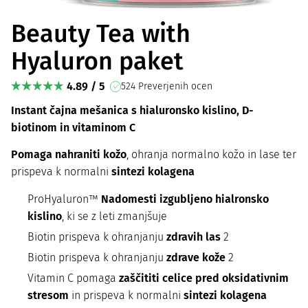
Beauty Tea with
Hyaluron paket
4.89 / 5
524 Preverjenih ocen
Instant čajna mešanica s hialuronsko kislino, D-
biotinom in vitaminom C
Pomaga nahraniti kožo
, ohranja normalno kožo in lase ter
prispeva k normalni
sintezi kolagena
ProHyaluron™
Nadomesti izgubljeno hialronsko
kislino
, ki se z leti zmanjšuje
Biotin prispeva k ohranjanju
zdravih las
2
Biotin prispeva k ohranjanju
zdrave kože
2
Vitamin C pomaga
zaščititi celice pred oksidativnim
stresom
in prispeva k normalni
sintezi kolagena