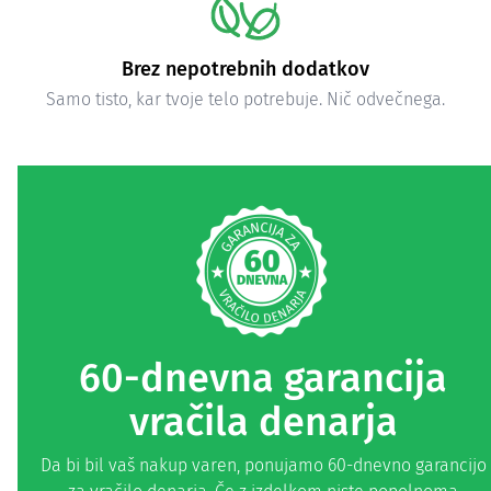
Zagotovljena čistost in varnost
Neodvisno testirano za skladnost z najvišjimi standardi.
60-dnevna garancija
vračila denarja
Da bi bil vaš nakup varen, ponujamo 60-dnevno garancijo