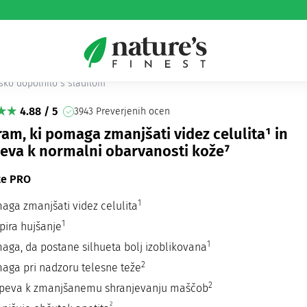
Bronze PRO
lulite PRO & Bronze PRO
sko dopolnilo s sladilom
4.88 / 5
3943 Preverjenih ocen
am, ki pomaga zmanjšati videz celulita¹ in
peva k normalni obarvanosti kože⁷
ite PRO
1
aga zmanjšati videz celulita
1
pira hujšanje
1
aga, da postane silhueta bolj izoblikovana
2
aga pri nadzoru telesne teže
2
speva k zmanjšanemu shranjevanju maščob
2