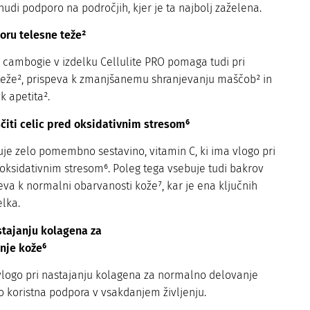
nudi podporo na področjih, kjer je ta najbolj zaželena.
ru telesne teže²
e cambogie v izdelku Cellulite PRO pomaga tudi pri
teže², prispeva k zmanjšanemu shranjevanju maščob² in
 apetita².
ščiti celic pred oksidativnim stresom⁶
je zelo pomembno sestavino, vitamin C, ki ima vlogo pri
d oksidativnim stresom⁶. Poleg tega vsebuje tudi bakrov
peva k normalni obarvanosti kože⁷, kar je ena ključnih
elka.
stajanju kolagena za
nje kože⁶
logo pri nastajanju kolagena za normalno delovanje
ko koristna podpora v vsakdanjem življenju.