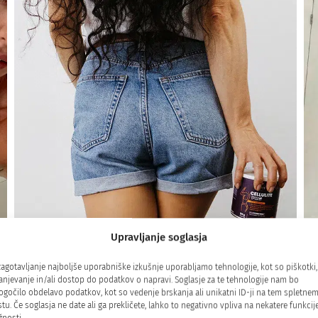
Upravljanje soglasja
zagotavljanje najboljše uporabniške izkušnje uporabljamo tehnologije, kot so piškotki,
anjevanje in/ali dostop do podatkov o napravi. Soglasje za te tehnologije nam bo
5/5
gočilo obdelavo podatkov, kot so vedenje brskanja ali unikatni ID-ji na tem spletne
tu. Če soglasja ne date ali ga prekličete, lahko to negativno vpliva na nekatere funkcije