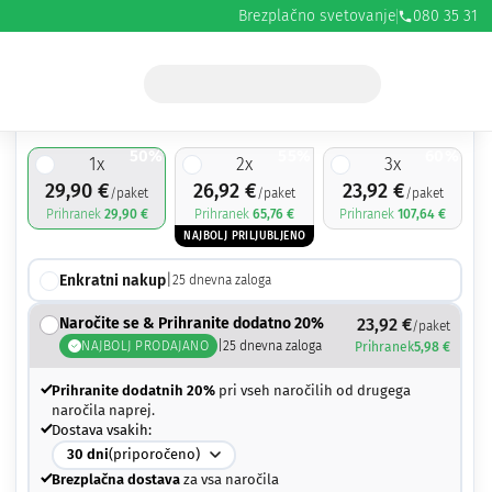
Brezplačno svetovanje
080 35 31
29,90
€
59,80
€
50%
55%
60%
1
x
2
x
3
x
29,90
€
26,92
€
23,92
€
/paket
/paket
/paket
Prihranek
29,90
€
Prihranek
65,76
€
Prihranek
107,64
€
NAJBOLJ PRILJUBLJENO
Enkratni nakup
|
25
dnevna zaloga
Naročite se & Prihranite dodatno 20%
23,92
€
/paket
NAJBOLJ PRODAJANO
|
25
dnevna zaloga
Prihranek
5,98
€
Prihranite dodatnih 20%
pri vseh naročilih od drugega
naročila naprej.
Dostava vsakih:
30
dni
(priporočeno)
Brezplačna dostava
za vsa naročila