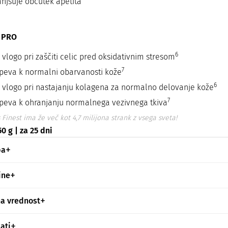
njšuje občutek apetita
 PRO
6
 vlogo pri zaščiti celic pred oksidativnim stresom
7
speva k normalni obarvanosti kože
6
 vlogo pri nastajanju kolagena za normalno delovanje kože
7
speva k ohranjanju normalnega vezivnega tkiva
 Finest ima že več kot 4,7 milijona strank z vsega sveta!
0 g | za 25 dni
ba
ine
na vrednost
kati