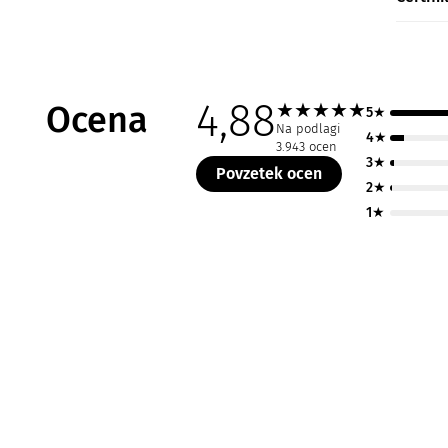
4,88
Ocena
★
★
★
★
★
5★
Na podlagi
4★
3.943 ocen
3★
Povzetek ocen
2★
1★