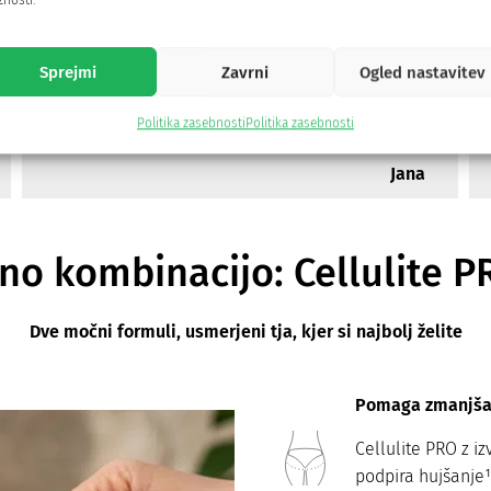
nosti.
Napredek pri moji izgubi telesne teže je jasno
viden, kar me je resnično navdušilo. Izdelek je
zelo enostaven za pripravo, zato ga vsak dan še
Sprejmi
Zavrni
Ogled nastavitev
raje uporabljam.
Politika zasebnosti
Politika zasebnosti
Jana
no kombinacijo: Cellulite 
Dve močni formuli, usmerjeni tja, kjer si najbolj želite
Pomaga zmanjšati
Cellulite PRO z i
podpira hujšanje¹