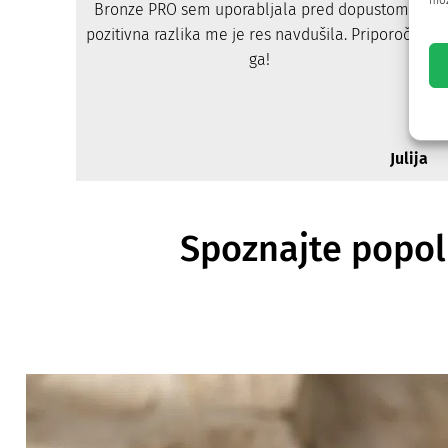
mož
Bronze PRO sem uporabljala pred dopustom in
pozitivna razlika me je res navdušila. Priporočam
ga!
Julija
Spoznajte popol