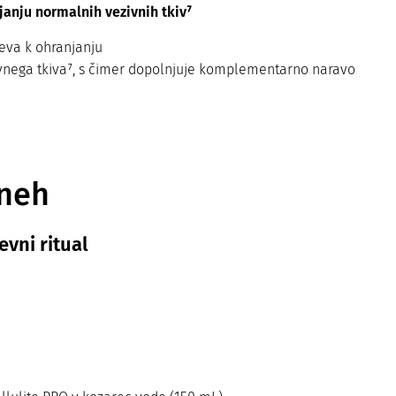
janju normalnih vezivnih tkiv⁷
eva k ohranjanju
nega tkiva⁷, s čimer dopolnjuje komplementarno naravo
dneh
vni ritual