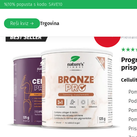
%
10% popusta s kodo: SAVE10
Domov
/
Lepota in nega
/
Celulit in strije
/ Cellulite PRO & 
Cel
Reši kviz →
Trgovina
-50%
Prehran
Progr
pris
Cellul
Pom
Pod
Pom
Pom
Pri