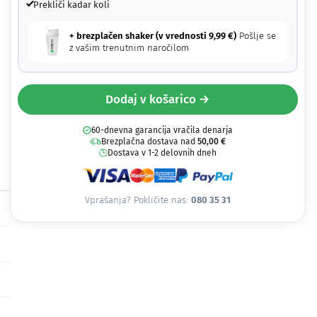
Prekliči kadar koli
+ brezplačen shaker (v vrednosti
9,99
€
)
Pošlje se
z vašim trenutnim naročilom
Dodaj v košarico →
60-dnevna garancija vračila denarja
Brezplačna dostava nad
50,00
€
Dostava v 1-2 delovnih dneh
Vprašanja? Pokličite nas:
080 35 31