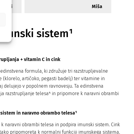
Eli
Miša
munski sistem¹
upljanja + vitamin C in cink
dinstvena formula, ki združuje tri razstrupljevalne
e (klorelo, artičoko, pegasti badelj) ter vitamine in
aj delujejo v popolnem ravnovesju. Ta edinstvena
a razstrupljanje telesa⁴ in pripomore k naravni obrambi
 sistem in naravno obrambo telesa¹
k naravni obrambi telesa in podpira imunski sistem. Cink
 tako pripomoreta k normalni funkciji imunskega sistema.