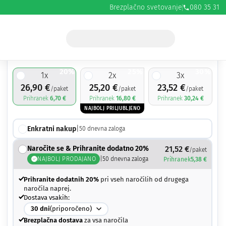
Brezplačno svetovanje
080 35 31
26,90
€
33,60
€
20%
25%
30%
1
x
2
x
3
x
26,90
€
25,20
€
23,52
€
/paket
/paket
/paket
Prihranek
6,70
€
Prihranek
16,80
€
Prihranek
30,24
€
NAJBOLJ PRILJUBLJENO
Enkratni nakup
|
50
dnevna zaloga
Naročite se & Prihranite dodatno 20%
21,52
€
/paket
NAJBOLJ PRODAJANO
|
50
dnevna zaloga
Prihranek
5,38
€
Prihranite dodatnih 20%
pri vseh naročilih od drugega
naročila naprej.
Dostava vsakih:
30
dni
(priporočeno)
Brezplačna dostava
za vsa naročila