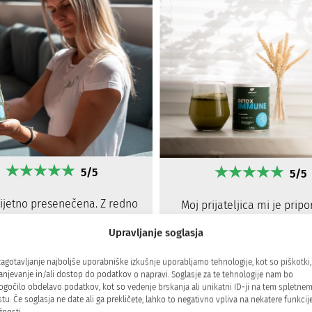
5/5
5/5
ijetno presenečena. Z redno
Moj prijateljica mi je pripo
rabo že začutim razliko v
naj poskusim to razstruplj
Upravljanje soglasja
em počutju in moj imunski
imuniteto. Lahko rečem, da
sistem je močan.
programu počutim bolje, l
zagotavljanje najboljše uporabniške izkušnje uporabljamo tehnologije, kot so piškotki,
imam več energije, zaenkr
anjevanje in/ali dostop do podatkov o napravi. Soglasje za te tehnologije nam bo
gočilo obdelavo podatkov, kot so vedenje brskanja ali unikatni ID-ji na tem spletne
prijetno presenečen
tu. Če soglasja ne date ali ga prekličete, lahko to negativno vpliva na nekatere funkcije