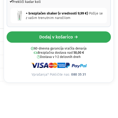
Prekliči kadar koli
+ brezplačen shaker (v vrednosti
9,99
€
)
Pošlje se
z vašim trenutnim naročilom
Dodaj v košarico →
60-dnevna garancija vračila denarja
Brezplačna dostava nad
50,00
€
Dostava v 1-2 delovnih dneh
Vprašanja? Pokličite nas:
080 35 31