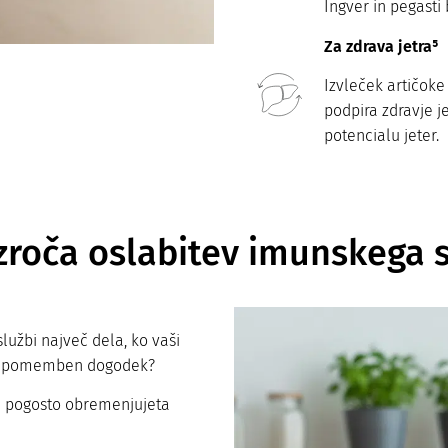
Ingver in pegasti
Za zdrava jetra⁵
Izvleček artičoke
podpira zdravje je
potencialu jeter.
zroča oslabitev imunskega 
službi največ dela, ko vaši
aka pomemben dogodek?
ca pogosto obremenjujeta