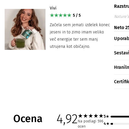
Razstru
Vivi
5 / 5
Nature’s
Začela sem jemati izdelek konec
Neto 25
jeseni in to zimo imam veliko
Upora
več energije ter sem manj
utrujena kot običajno.
Sestav
Hranil
Certifi
4,92
Ocena
★
★
★
★
★
5★
Na podlagi 596
4★
ocen