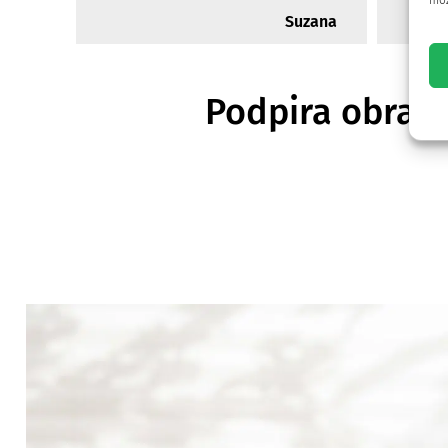
mož
Suzana
Podpira obram