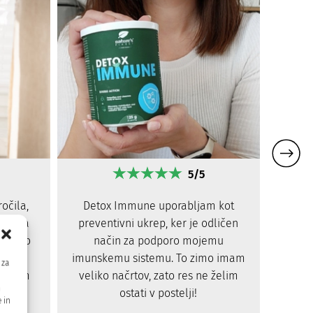
5/5
ročila,
Ko s
Detox Immune uporabljam kot
anje za
priča
preventivni ukrep, ker je odličen
 se po
sem
način za podporo mojemu
ažje,
mo
imunskemu sistemu. To zimo imam
 za
at sem
veliko načrtov, zato res ne želim
m
a
ostati v postelji!
 in