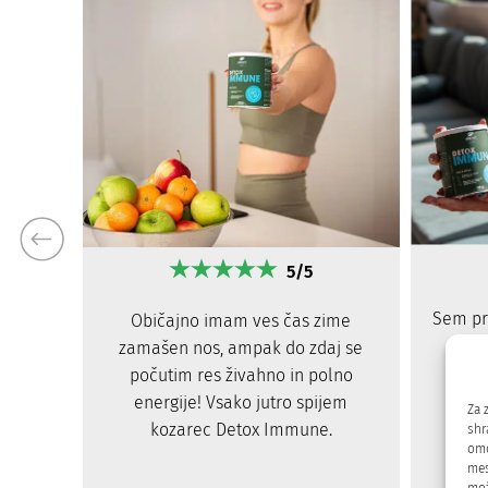
5/5
Sem pr
Običajno imam ves čas zime
upo
zamašen nos, ampak do zdaj se
svoj
počutim res živahno in polno
energije! Vsako jutro spijem
Za 
kozarec Detox Immune.
shr
omo
mes