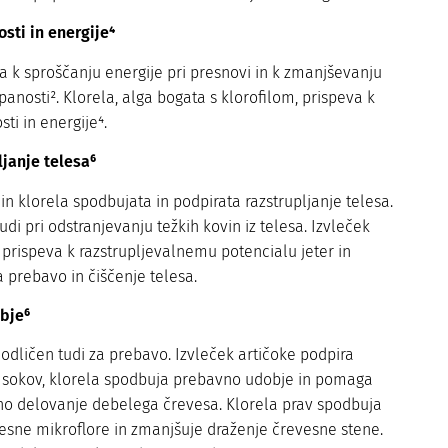
sti in energije⁴
a k sproščanju energije pri presnovi in k zmanjševanju
rpanosti². Klorela, alga bogata s klorofilom, prispeva k
ti in energije⁴.
ljanje telesa⁶
 in klorela spodbujata in podpirata razstrupljanje telesa.
di pri odstranjevanju težkih kovin iz telesa. Izvleček
prispeva k razstrupljevalnemu potencialu jeter in
 prebavo in čiščenje telesa.
bje⁶
dličen tudi za prebavo. Izvleček artičoke podpira
 sokov, klorela spodbuja prebavno udobje in pomaga
no delovanje debelega črevesa. Klorela prav spodbuja
vesne mikroflore in zmanjšuje draženje črevesne stene.