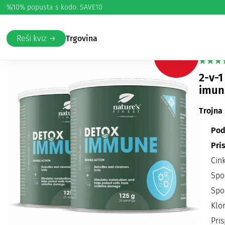
%
10% popusta s kodo: SAVE10
Domov
/
Hujšanje
/
Detox in hujšanje
/ Detox Immune paket
De
Reši kviz →
Trgovina
-20%
2-v-1
imun
Trojna
Pod
Pri
Cin
Spo
Spo
Klor
Pris