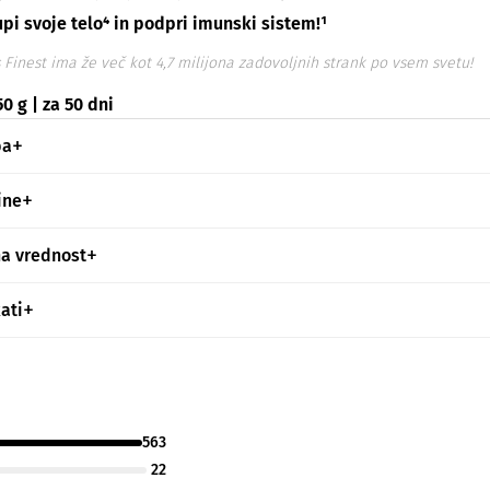
pi svoje telo⁴ in podpri imunski sistem!¹
 Finest ima že več kot 4,7 milijona zadovoljnih strank po vsem svetu!
0 g | za 50 dni
ba
ine
na vrednost
kati
563
22