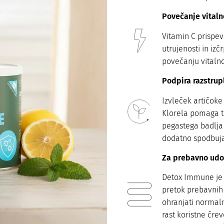
Povečanje vitalno
Vitamin C prispev
utrujenosti in izč
povečanju vitalnos
Podpira razstrup
Izvleček artičoke
Klorela pomaga tu
pegastega badlja 
dodatno spodbuja
Za prebavno udo
Detox Immune je o
pretok prebavnih
ohranjati normal
rast koristne čre