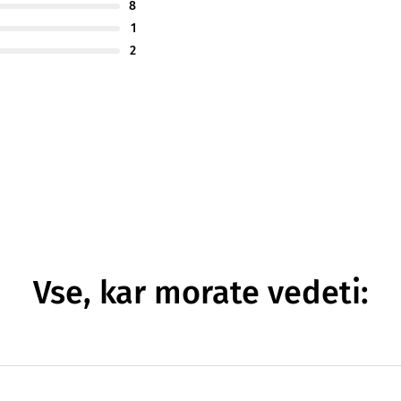
8
1
2
Vse, kar morate vedeti: