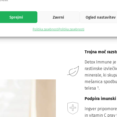
nosti.
Tiana
Sprejmi
Zavrni
Ogled nastavitev
bne mehanizme telesa¹ in i
Politika zasebnosti
Politika zasebnosti
Trojna moč razstr
Detox Immune je e
rastlinske izvlečk
minerale, ki skup
mešanica spodbuj
telesa ¹.
Podpira imunski
Ingver pripomore 
in vitamin C prav