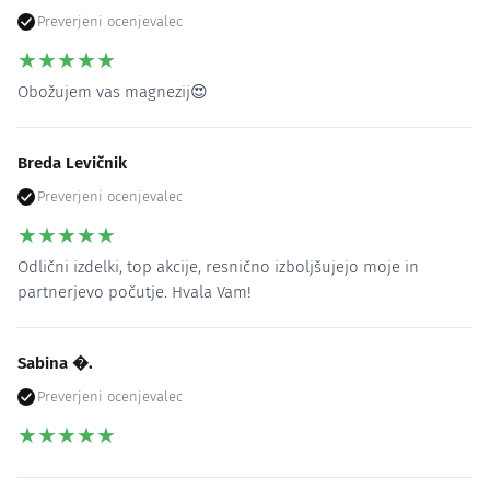
Preverjeni ocenjevalec
★
★
★
★
★
Obožujem vas magnezij😍
Breda Levičnik
Preverjeni ocenjevalec
★
★
★
★
★
Odlični izdelki, top akcije, resnično izboljšujejo moje in
partnerjevo počutje. Hvala Vam!
Sabina �.
Preverjeni ocenjevalec
★
★
★
★
★