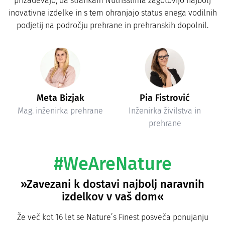
prizadevajo, da strankam Nutrisslima zagotovijo najbolj
inovativne izdelke in s tem ohranjajo status enega vodilnih
podjetij na področju prehrane in prehranskih dopolnil.
Meta Bizjak
Pia Fistrović
Mag. inženirka prehrane
Inženirka živilstva in
prehrane
#WeAreNature
»Zavezani k dostavi najbolj naravnih
izdelkov v vaš dom«
Že več kot 16 let se Nature’s Finest posveča ponujanju