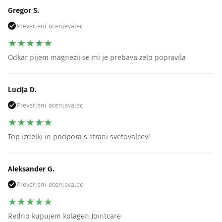
Gregor S.
Preverjeni ocenjevalec
★
★
★
★
★
Odkar pijem magnezij se mi je prebava zelo popravila
Lucija D.
Preverjeni ocenjevalec
★
★
★
★
★
Top izdelki in podpora s strani svetovalcev!
Aleksander G.
Preverjeni ocenjevalec
★
★
★
★
★
Redno kupujem kolagen Jointcare