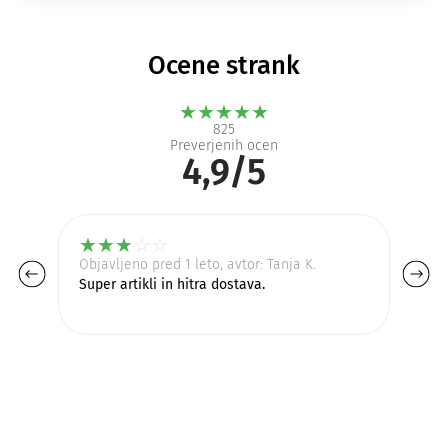
Ocene strank
★
★
★
★
★
825
Preverjenih ocen
4,9/5
★
★
★
☆
☆
Objavljeno pred 1 leto, avtor: Tanja K.
Ob
ST
Super artikli in hitra dostava.
Za