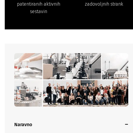
patentiranih aktivnih
zadovoljnih strank
sestavin
Naravno