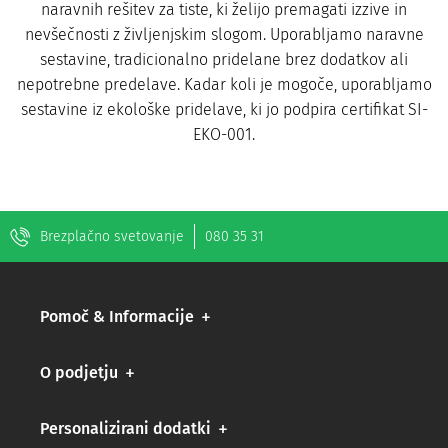
naravnih rešitev za tiste, ki želijo premagati izzive in
nevšečnosti z življenjskim slogom. Uporabljamo naravne
sestavine, tradicionalno pridelane brez dodatkov ali
nepotrebne predelave. Kadar koli je mogoče, uporabljamo
sestavine iz ekološke pridelave, ki jo podpira certifikat SI-
EKO-001.
Brezplačno svetovanje
080 35 31
Pomoč & Informacije
O podjetju
Personalizirani dodatki