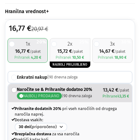
Hranilna vrednost
16,77
€
20,97
€
20%
25%
30%
1
x
2
x
3
x
16,77
€
15,72
€
14,67
€
/paket
/paket
/paket
Prihranek
4,20
€
Prihranek
10,50
€
Prihranek
18,90
€
NAJBOLJ PRILJUBLJENO
Enkratni nakup
|
90
dnevna zaloga
Naročite se & Prihranite dodatno 20%
13,42
€
/paket
NAJBOLJ PRODAJANO
|
90
dnevna zaloga
Prihranek
3,35
€
Prihranite dodatnih 20%
pri vseh naročilih od drugega
naročila naprej.
Dostava vsakih:
30
dni
(priporočeno)
Brezplačna dostava
za vsa naročila
Prekliči kadar koli