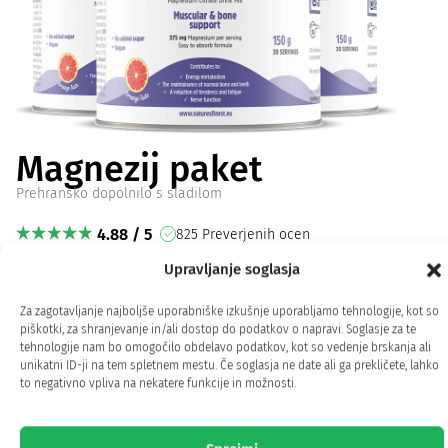
Magnezij paket
Prehransko dopolnilo s sladilom
4.88 / 5
825 Preverjenih ocen
Upravljanje soglasja
Najbolj kvalitetna in biorazpoložljiva oblika
Magnezija
Za zagotavljanje najboljše uporabniške izkušnje uporabljamo tehnologije, kot so
piškotki, za shranjevanje in/ali dostop do podatkov o napravi. Soglasje za te
375 mg
magnezija
na doziranje
tehnologije nam bo omogočilo obdelavo podatkov, kot so vedenje brskanja ali
unikatni ID-ji na tem spletnem mestu. Če soglasja ne date ali ga prekličete, lahko
Magnezijev citrat za
optimalno absorpcijo
to negativno vpliva na nekatere funkcije in možnosti.
Pripomore k normalnim
mišičnim funkcijam 1
Pripomore k normalnim psihološkim funkcijam 1