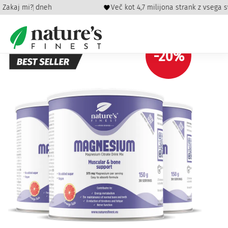
rja v 60 dneh
Zakaj mi?
Več kot 4,7 milijona strank z vsega sve
Domov
/
Zdravje
/
Sklepi in gibljivost
/ Magnezij paket
-20%