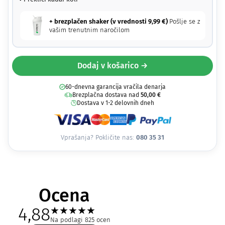
+ brezplačen shaker (v vrednosti
9,99
€
)
Pošlje se z
vašim trenutnim naročilom
Dodaj v košarico →
60-dnevna garancija vračila denarja
Brezplačna dostava nad
50,00
€
Dostava v 1-2 delovnih dneh
Vprašanja? Pokličite nas:
080 35 31
Ocena
4,88
★
★
★
★
★
Na podlagi 825 ocen