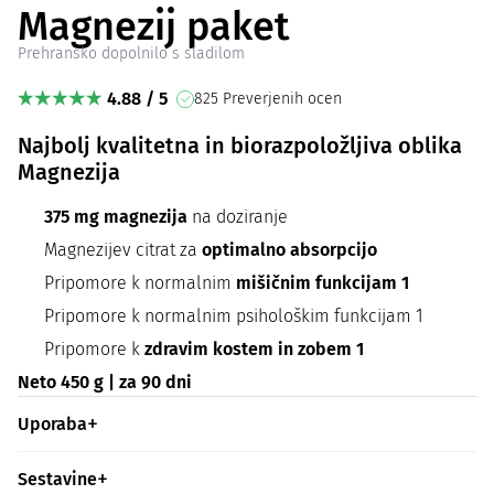
Magnezij paket
Prehransko dopolnilo s sladilom
4.88 / 5
825 Preverjenih ocen
Najbolj kvalitetna in biorazpoložljiva oblika
Magnezija
375 mg
magnezija
na doziranje
Magnezijev citrat za
optimalno absorpcijo
Pripomore k normalnim
mišičnim funkcijam 1
Pripomore k normalnim psihološkim funkcijam 1
Pripomore k
zdravim kostem in zobem 1
Neto 450 g | za 90 dni
Uporaba
Sestavine