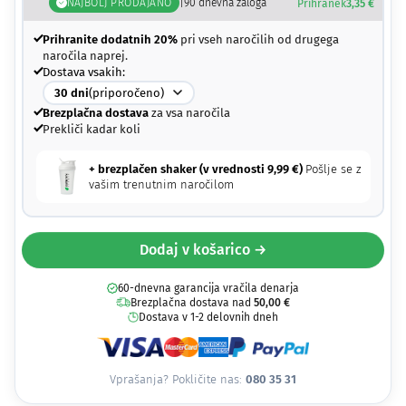
NAJBOLJ PRODAJANO
|
90
dnevna zaloga
Prihranek
3,35
€
Prihranite dodatnih 20%
pri vseh naročilih od drugega
naročila naprej.
Dostava vsakih:
30
dni
(priporočeno)
Brezplačna dostava
za vsa naročila
Prekliči kadar koli
+ brezplačen shaker (v vrednosti
9,99
€
)
Pošlje se z
vašim trenutnim naročilom
Dodaj v košarico →
60-dnevna garancija vračila denarja
Brezplačna dostava nad
50,00
€
Dostava v 1-2 delovnih dneh
Vprašanja? Pokličite nas:
080 35 31