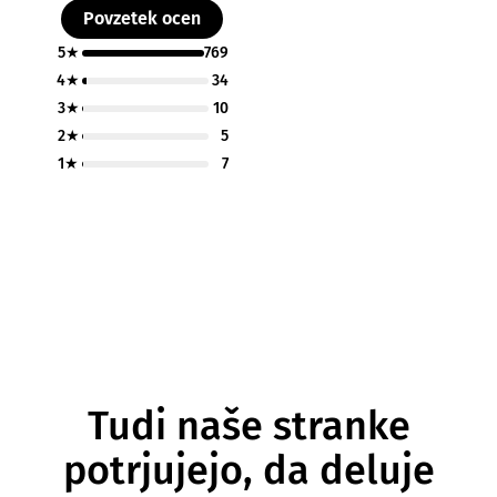
Povzetek ocen
5★
769
4★
34
3★
10
2★
5
1★
7
Tudi naše stranke
potrjujejo, da deluje