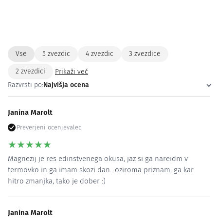
Vse
5 zvezdic
4 zvezdic
3 zvezdice
2 zvezdici
Prikaži več
Razvrsti po:
Najvišja ocena
Janina Marolt
Preverjeni ocenjevalec
★
★
★
★
★
Magnezij je res edinstvenega okusa, jaz si ga nareidm v
termovko in ga imam skozi dan.. oziroma priznam, ga kar
hitro zmanjka, tako je dober :)
Janina Marolt