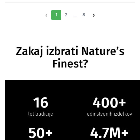
‹
›
1
2
…
8
Zakaj izbrati Nature’s
Finest?
16
400+
let tradicije
edinstvenih izdelkov
50+
4.7M+