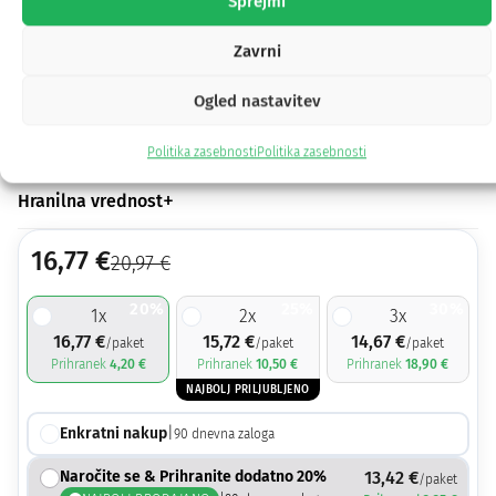
Sprejmi
Pripomore k
zdravim kostem in zobem 1
Neto 450 g | za 90 dni
Zavrni
Uporaba
Ogled nastavitev
Sestavine
Politika zasebnosti
Politika zasebnosti
Hranilna vrednost
16,77
€
20,97
€
20%
25%
30%
1
x
2
x
3
x
16,77
€
15,72
€
14,67
€
/paket
/paket
/paket
Prihranek
4,20
€
Prihranek
10,50
€
Prihranek
18,90
€
NAJBOLJ PRILJUBLJENO
Enkratni nakup
|
90
dnevna zaloga
Naročite se & Prihranite dodatno 20%
13,42
€
/paket