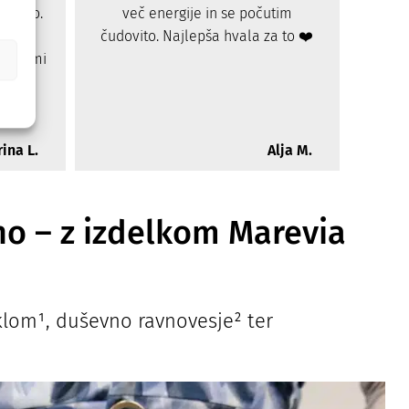
uacijo.
več energije in se počutim
za
us je
čudovito. Najlepša hvala za to ❤️
men
r ste mi
Nad
️
por
v
ina L.
Alja M.
no – z izdelkom Marevia
klom¹, duševno ravnovesje² ter