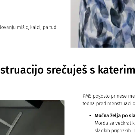
ovanju mišic, kalcij pa tudi
struacijo srečuješ s kateri
PMS pogosto prinese meša
tedna pred menstruacijo
Močna želja po s
Morda se večkrat ko
sladkih prigrizkih. 