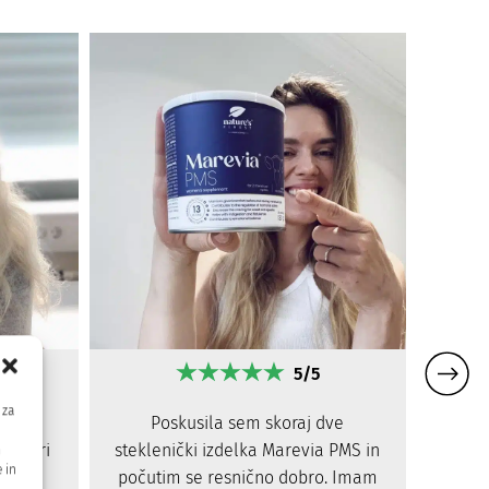
5/5
 za
PMS!
Poskusila sem skoraj dve
T
gal pri
steklenički izdelka Marevia PMS in
pomag
m
 in
esnem
počutim se resnično dobro. Imam
PM