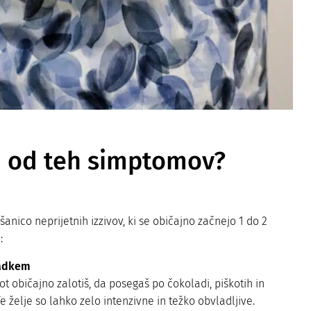
m od teh simptomov?
nico neprijetnih izzivov, ki se običajno začnejo 1 do 2
:
ladkem
t običajno zalotiš, da posegaš po čokoladi, piškotih in
Te želje so lahko zelo intenzivne in težko obvladljive.