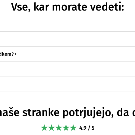
Vse, kar morate vedeti:
adkem?
naše stranke potrjujejo, da 
4.9 / 5