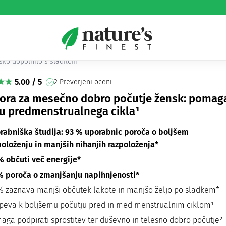
revia PMS paket
sko dopolnilo s sladilom
5.00 / 5
2 Preverjeni oceni
ora za mesečno dobro počutje žensk: pomag
su predmenstrualnega cikla¹
rabniška študija: 93 % uporabnic poroča o boljšem
položenju in manjših nihanjih razpoloženja*
% občuti več energije*
% poroča o zmanjšanju napihnjenosti*
% zaznava manjši občutek lakote in manjšo željo po sladkem*
speva k boljšemu počutju pred in med menstrualnim ciklom¹
aga podpirati sprostitev ter duševno in telesno dobro počutje²