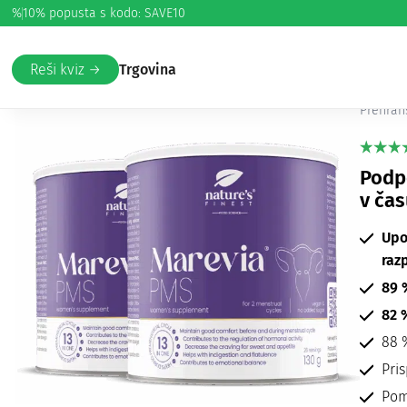
%
10% popusta s kodo: SAVE10
Domov
/
Zdravje
/
Energija
/ Marevia PMS paket
Ma
Reši kviz →
Trgovina
Prehran
Podp
v ča
Upo
raz
89 
82 
88 
Pri
Pom