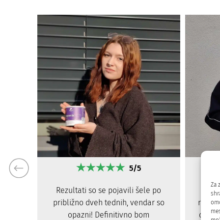
5/5
Za 
Rezultati so se pojavili šele po
Zače
shr
približno dveh tednih, vendar so
radove
omo
mes
opazni! Definitivno bom
dnevn