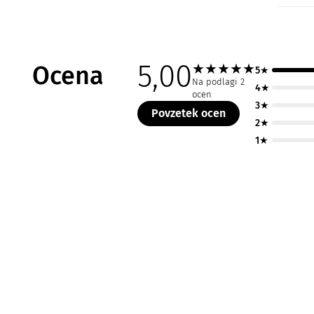
5,00
Ocena
★
★
★
★
★
5★
Na podlagi 2
4★
ocen
3★
Povzetek ocen
2★
1★