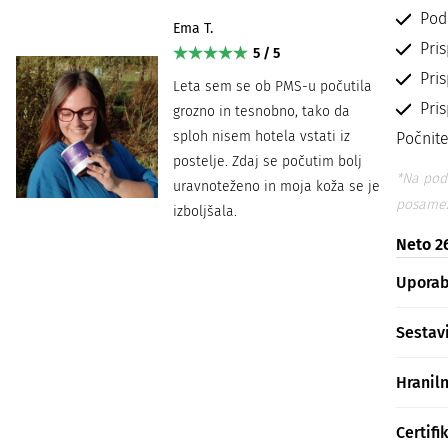
Pod
Ema T.
Pri
5 / 5
Pri
Leta sem se ob PMS-u počutila
Pri
grozno in tesnobno, tako da
sploh nisem hotela vstati iz
Počnite
postelje. Zdaj se počutim bolj
*Na podl
uravnoteženo in moja koža se je
posamez
izboljšala.
Neto 26
Upora
Sestav
Hranil
Certifi