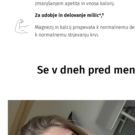
zmanjšanjem apetita in vnosa kalorij.
Za udobje in delovanje mišic⁴,⁵
Magnezij in kalcij prispevata k normalnemu del
k normalnemu strjevanju krvi.
Se v dneh pred men