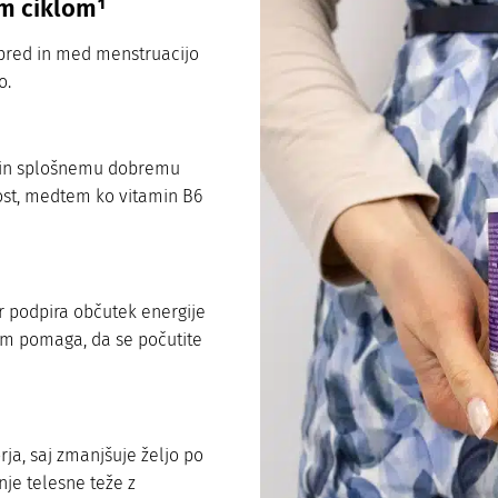
im ciklom¹
pred in med menstruacijo
o.
 in splošnemu dobremu
ost, medtem ko vitamin B6
r podpira občutek energije
vam pomaga, da se počutite
ja, saj zmanjšuje željo po
je telesne teže z