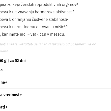
pira zdravje ženskih reproduktivnih organov²
speva k uravnavanju hormonske aktivnosti⁶
speva k ohranjanju čustvene stabilnosti²
speva k normalnemu delovanju mišic⁴,⁵
, kar imate radi – vsak dan v mesecu.
agi ankete. Rezultati se lahko razlikujejo od posameznika do
nika.
0 g | za 52 dni
ba
ine
na vrednost
kati