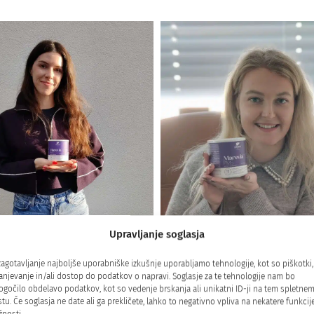
Upravljanje soglasja
5/5
5/5
zagotavljanje najboljše uporabniške izkušnje uporabljamo tehnologije, kot so piškotki,
la sem piti Marevia PMS iz
Hvala vam za Marevia 
anjevanje in/ali dostop do podatkov o napravi. Soglasje za te tehnologije nam bo
dnosti – in zdaj je del moje
Resnično mi je veliko poma
gočilo obdelavo podatkov, kot so vedenje brskanja ali unikatni ID-ji na tem spletne
tu. Če soglasja ne date ali ga prekličete, lahko to negativno vpliva na nekatere funkcije
e rutine. Opažam razliko in
mojem duševnem in tel