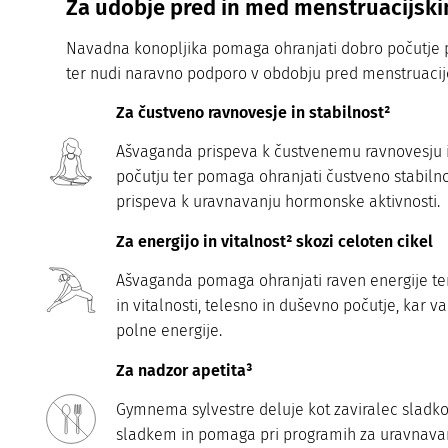
Za udobje pred in med menstruacijsk
Navadna konopljika pomaga ohranjati dobro počutje 
ter nudi naravno podporo v obdobju pred menstruacij
Za čustveno ravnovesje in stabilnost²
Ašvaganda prispeva k čustvenemu ravnovesju
počutju ter pomaga ohranjati čustveno stabiln
prispeva k uravnavanju hormonske aktivnosti.
Za energijo in vitalnost² skozi celoten cikel
Ašvaganda pomaga ohranjati raven energije te
in vitalnosti, telesno in duševno počutje, kar 
polne energije.
Za nadzor apetita³
Gymnema sylvestre deluje kot zaviralec sladkor
sladkem in pomaga pri programih za uravnavan