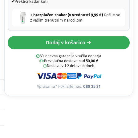
Prekliči kadar koli
+ brezplačen shaker (v vrednosti
9,99
€
)
Pošlje se
z vašim trenutnim naročilom
Dodaj v košarico →
60-dnevna garancija vračila denarja
Brezplačna dostava nad
50,00
€
Dostava v 1-2 delovnih dneh
Vprašanja? Pokličite nas:
080 35 31