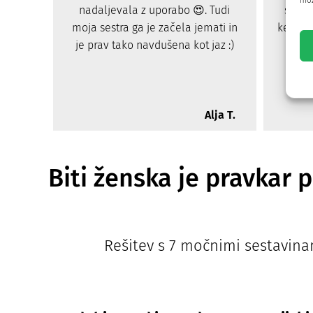
mož
nadaljevala z uporabo 😍. Tudi
sem r
moja sestra ga je začela jemati in
ker ste
je prav tako navdušena kot jaz :)
Alja T.
Biti ženska je pravkar
Rešitev s 7 močnimi sestavina