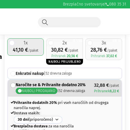
Brezplačno svetovanje
080 35 31
41,10
€
25%
30%
1
x
2
x
3
x
41,10
€
30,82
€
28,76
€
/paket
/paket
/paket
a
Prihranek
20,56
€
Prihranek
37,02
€
NAJBOLJ PRILJUBLJENO
Enkratni nakup
|
52
dnevna zaloga
Naročite se & Prihranite dodatno 20%
32,88
€
/paket
NAJBOLJ PRODAJANO
|
52
dnevna zaloga
Prihranek
8,22
€
Prihranite dodatnih 20%
pri vseh naročilih od drugega
naročila naprej.
Dostava vsakih:
30
dni
(priporočeno)
Brezplačna dostava
za vsa naročila