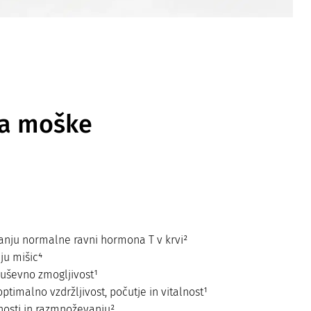
za moške
anju normalne ravni hormona T v krvi²
ju mišic⁴
duševno zmogljivost¹
timalno vzdržljivost, počutje in vitalnost¹
nosti in razmnoževanju²