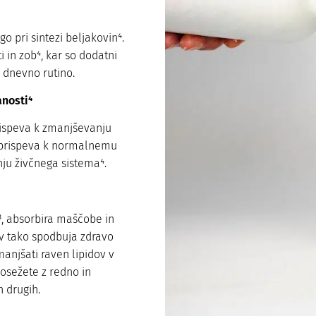
o pri sintezi beljakovin⁴.
 in zob⁴, kar so dodatni
o dnevno rutino.
anosti⁴
ispeva k zmanjševanju
ko prispeva k normalnemu
ju živčnega sistema⁴.
⁸, absorbira maščobe in
av tako spodbuja zdravo
anjšati raven lipidov v
dosežete z redno in
 drugih.