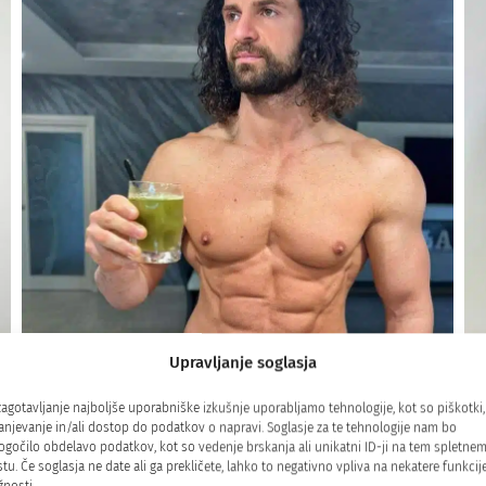
Upravljanje soglasja
5/5
zagotavljanje najboljše uporabniške izkušnje uporabljamo tehnologije, kot so piškotki,
anjevanje in/ali dostop do podatkov o napravi. Soglasje za te tehnologije nam bo
gočilo obdelavo podatkov, kot so vedenje brskanja ali unikatni ID-ji na tem spletne
Ta paket je res odličen! Že opažam izboljšave v
tu. Če soglasja ne date ali ga prekličete, lahko to negativno vpliva na nekatere funkcije