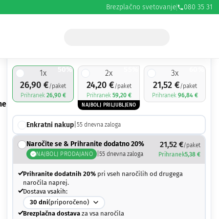
Brezplačno svetovanje
080 35 31
26,90
€
53,80
€
50%
55%
60%
1
x
2
x
3
x
26,90
€
24,20
€
21,52
€
/paket
/paket
/paket
Prihranek
26,90
€
Prihranek
59,20
€
Prihranek
96,84
€
ne
NAJBOLJ PRILJUBLJENO
Enkratni nakup
|
55
dnevna zaloga
Naročite se & Prihranite dodatno 20%
21,52
€
/paket
NAJBOLJ PRODAJANO
|
55
dnevna zaloga
Prihranek
5,38
€
Prihranite dodatnih 20%
pri vseh naročilih od drugega
naročila naprej.
Dostava vsakih:
30
dni
(priporočeno)
Brezplačna dostava
za vsa naročila