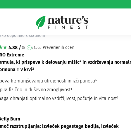
Fat Reset
n’s Hormonal Fat Reset
sko dopolnilo s sladilom
4.88 / 5
21565 Preverjenih ocen
RO Extreme
formula, ki prispeva k delovanju mišic⁴ in vzdrževanju normal
ormona T v krvi²
speva k zmanjševanju utrujenosti in izčrpanosti⁴
pira fizično in duševno zmogljivost¹
ga ohranjati optimalno vzdržljivost, počutje in vitalnost¹
Belly Burn
moč razstrupljanja: izvleček pegastega badlja, izvleček