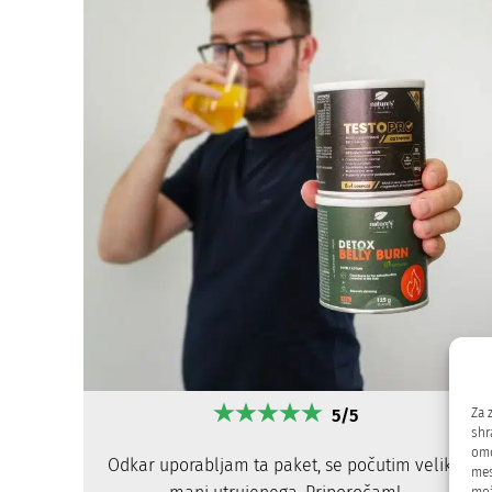
5/5
Za 
shr
omo
Odkar uporabljam ta paket, se počutim veliko
mes