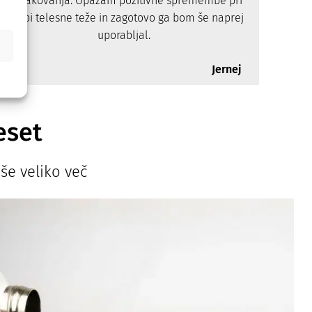
pričakovanja. Opažam pozitivne spremembe pri
izgubi telesne teže in zagotovo ga bom še naprej
uporabljal.
Jernej
eset
še veliko več