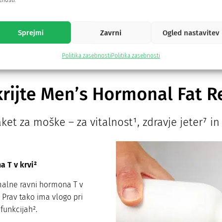
delovanju mišic in vzdržljivosti. Rezultati so me
nosti.
navdušili.
Sprejmi
Zavrni
Ogled nastavitev
Luka
Politika zasebnosti
Politika zasebnosti
rijte Men’s Hormonal Fat R
et za moške – za vitalnost¹, zdravje jeter⁷ in 
 T v krvi²
malne ravni hormona T v
. Prav tako ima vlogo pri
funkcijah².