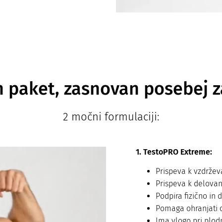
 paket, zasnovan posebej 
2 močni formulaciji:
1. TestoPRO Extreme:
Prispeva k vzdržev
Prispeva k delovan
Podpira fizično in 
Pomaga ohranjati op
Ima vlogo pri plod