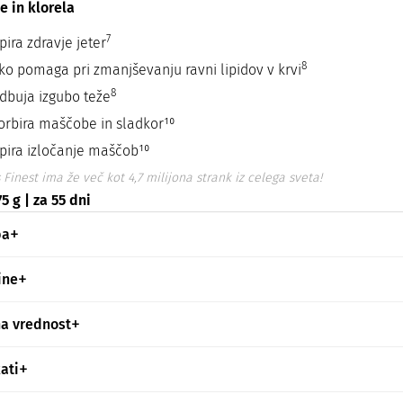
e in klorela
7
ira zdravje jeter
8
ko pomaga pri zmanjševanju ravni lipidov v krvi
8
dbuja izgubo teže
orbira maščobe in sladkor¹⁰
pira izločanje maščob¹⁰
 Finest ima že več kot 4,7 milijona strank iz celega sveta!
5 g | za 55 dni
ba
ine
na vrednost
kati