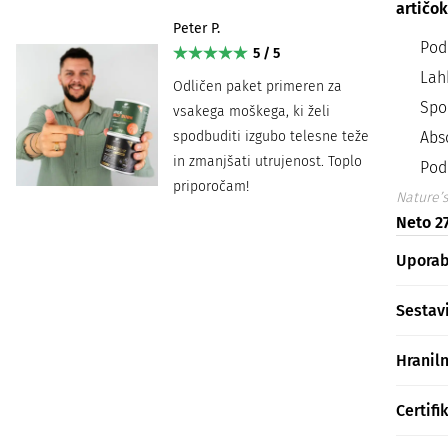
artičok
Peter P.
Podp
5 / 5
Lah
Odličen paket primeren za
Spo
vsakega moškega, ki želi
spodbuditi izgubo telesne teže
Abs
in zmanjšati utrujenost. Toplo
Pod
priporočam!
Nature’s
Neto 27
Upora
Sestav
Hranil
Certifi