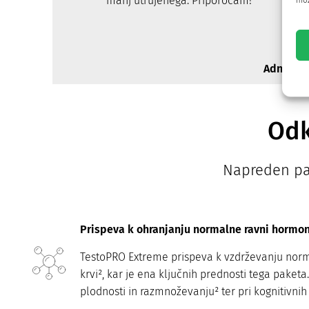
manj utrujenega. Priporočam!
mož
Adnen
Odk
Napreden pak
Prispeva k ohranjanju normalne ravni hormona
TestoPRO Extreme prispeva k vzdrževanju nor
krvi², kar je ena ključnih prednosti tega paketa
plodnosti in razmnoževanju² ter pri kognitivnih 