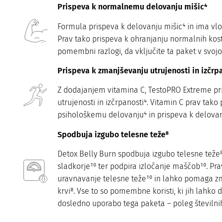
Prispeva k normalnemu delovanju mišic⁴
Formula prispeva k delovanju mišic⁴ in ima vlog
Prav tako prispeva k ohranjanju normalnih kosti
pomembni razlogi, da vključite ta paket v svoj
Prispeva k zmanjševanju utrujenosti in izčrp
Z dodajanjem vitamina C, TestoPRO Extreme pr
utrujenosti in izčrpanosti⁴. Vitamin C prav ta
psihološkemu delovanju⁴ in prispeva k delovan
Spodbuja izgubo telesne teže⁸
Detox Belly Burn spodbuja izgubo telesne teže
sladkorje¹⁰ ter podpira izločanje maščob¹⁰. Pr
uravnavanje telesne teže¹⁰ in lahko pomaga zm
krvi⁸. Vse to so pomembne koristi, ki jih lahko 
dosledno uporabo tega paketa – poleg številnih