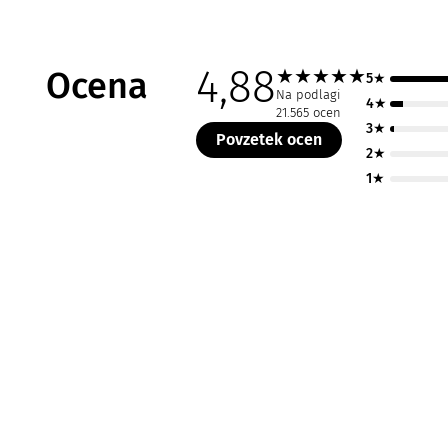
4,88
Ocena
★
★
★
★
★
5★
Na podlagi
4★
21.565 ocen
3★
Povzetek ocen
2★
1★