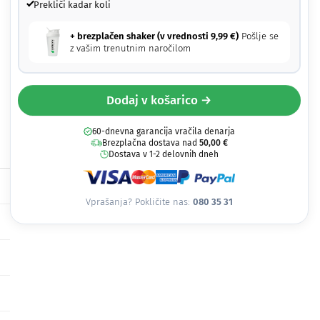
Prekliči kadar koli
+ brezplačen shaker (v vrednosti
9,99
€
)
Pošlje se
z vašim trenutnim naročilom
Dodaj v košarico →
60-dnevna garancija vračila denarja
Brezplačna dostava nad
50,00
€
Dostava v 1-2 delovnih dneh
Vprašanja? Pokličite nas:
080 35 31