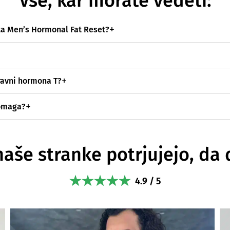
Vse, kar morate vedeti:
ta Men’s Hormonal Fat Reset?
ravni hormona T?
pomaga?
naše stranke potrjujejo, da 
4.9 / 5