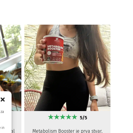
 za
5/5
m
 in
Metabolism Booster je prva stvar,
pomagal