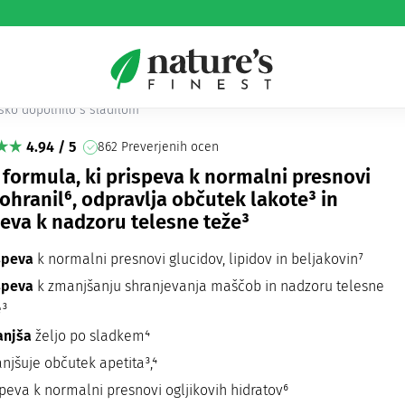
m Booster Extreme
tabolism Booster Extreme
sko dopolnilo s sladilom
4.94 / 5
862 Preverjenih ocen
 formula, ki prispeva k normalni presnovi
hranil⁶, odpravlja občutek lakote³ in
eva k nadzoru telesne teže³
speva
k normalni presnovi glucidov, lipidov in beljakovin⁷
speva
k zmanjšanju shranjevanja maščob in nadzoru telesne
e³
njša
željo po sladkem⁴
njšuje občutek apetita³,⁴
speva k normalni presnovi ogljikovih hidratov⁶