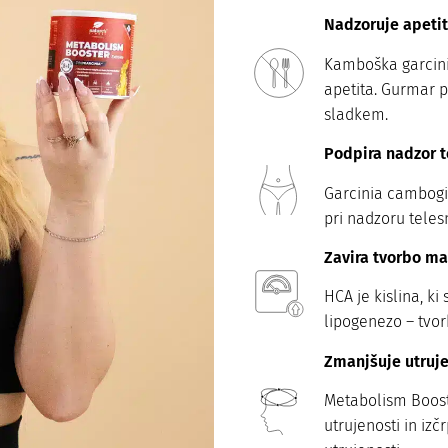
Nadzoruje apetit 
Kamboška garcini
apetita. Gurmar p
sladkem.
Podpira nadzor t
Garcinia cambogi
pri nadzoru teles
Zavira tvorbo ma
HCA je kislina, k
lipogenezo – tvor
Zmanjšuje utruje
Metabolism Boost
utrujenosti in iz