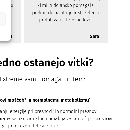
ki mi je dejansko pomagala
i želje
prekiniti krog utrujenosti, želja in
 daje
pridobivanja telesne teže.
 dni.
Adnen
Sara
vedno ostanejo vitki?
r Extreme vam pomaga pri tem:
novi maščob² in normalnemu metabolizmu¹
anju energije pri presnovi¹ in normalni presnovi
arana se tradicionalno uporablja za pomoč pri presnovi
ga pri nadzoru telesne teže.