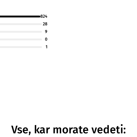
824
28
9
0
1
Vse, kar morate vedeti: