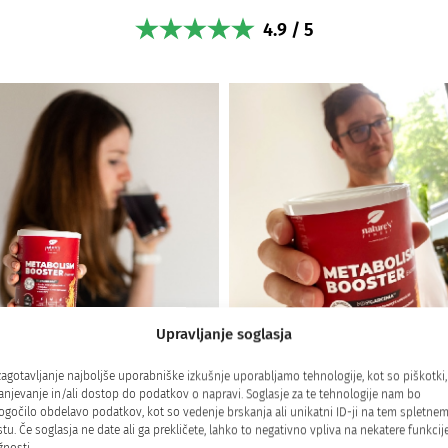
4.9 / 5
Upravljanje soglasja
zagotavljanje najboljše uporabniške izkušnje uporabljamo tehnologije, kot so piškotki,
5/5
anjevanje in/ali dostop do podatkov o napravi. Soglasje za te tehnologije nam bo
5/5
gočilo obdelavo podatkov, kot so vedenje brskanja ali unikatni ID-ji na tem spletne
tu. Če soglasja ne date ali ga prekličete, lahko to negativno vpliva na nekatere funkcije
Metabolism Booster mi je 