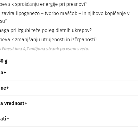
speva k sproščanju energije pri presnovi¹
 zavira lipogenezo – tvorbo maščob – in njihovo kopičenje v
esu²
aga pri izgubi teže poleg dietnih ukrepov⁵
peva k zmanjšanju utrujenosti in izčrpanosti¹
 Finest ima 4,7 milijona strank po vsem svetu.
50 g
ba
ine
na vrednost
kati