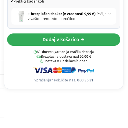
Prekliči kadar koli
+ brezplačen shaker (v vrednosti
9,99
€
)
Pošlje se
z vašim trenutnim naročilom
Dodaj v košarico →
60-dnevna garancija vračila denarja
Brezplačna dostava nad
50,00
€
Dostava v 1-2 delovnih dneh
Vprašanja? Pokličite nas:
080 35 31