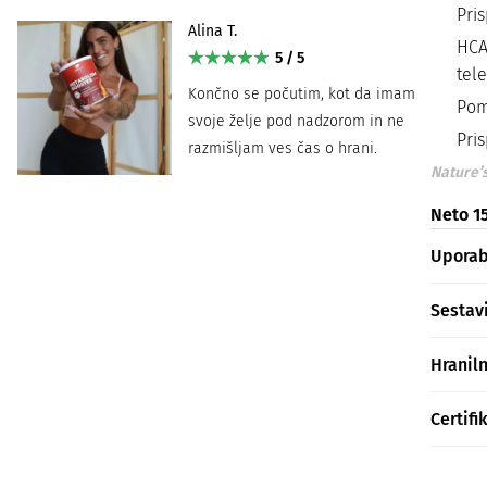
Pri
Alina T.
HCA
5 / 5
tel
Končno se počutim, kot da imam
Pom
svoje želje pod nadzorom in ne
Pris
razmišljam ves čas o hrani.
Nature’s
Neto 1
Upora
Sestav
Hranil
Certifi