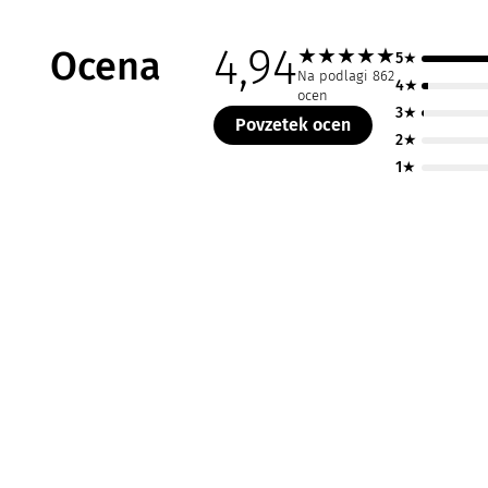
4,94
Ocena
★
★
★
★
★
5★
Na podlagi 862
4★
ocen
3★
Povzetek ocen
2★
1★