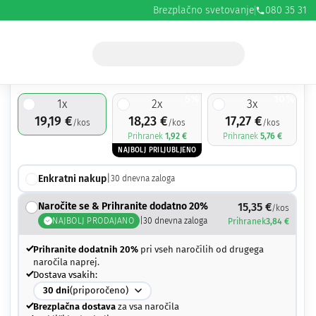
Brezplačno svetovanje
080 35 31
19,19
€
5%
10%
1
x
2
x
3
x
19,19
€
18,23
€
17,27
€
/kos
/kos
/kos
Prihranek
1,92
€
Prihranek
5,76
€
NAJBOLJ PRILJUBLJENO
Enkratni nakup
|
30
dnevna zaloga
Naročite se & Prihranite dodatno 20%
15,35
€
/kos
NAJBOLJ PRODAJANO
|
30
dnevna zaloga
Prihranek
3,84
€
Prihranite dodatnih 20%
pri vseh naročilih od drugega
naročila naprej.
Dostava vsakih:
30
dni
(priporočeno)
Brezplačna dostava
za vsa naročila