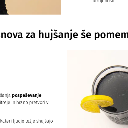
utrujenosti.
resnova za hujšanje še pome
jšanja
pospeševanje
itreje in hrano pretvori v
kateri ljudje težje shujšajo