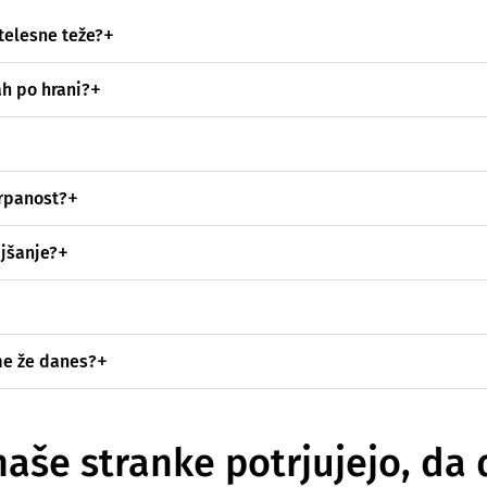
elesne teže?
ah po hrani?
črpanost?
ujšanje?
me že danes?
naše stranke potrjujejo, da 