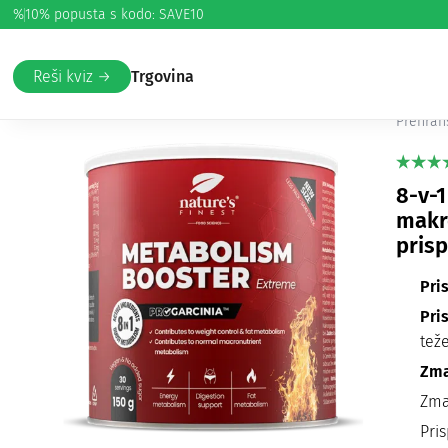
%
10% popusta s kodo: SAVE10
Domov
/
Hujšanje
/
Pospeševanje metabolizma
/ Metabolis
Me
Reši kviz →
Trgovina
Prehran
8-v-1
makro
prisp
Pri
Pri
tež
Zma
Zma
Pri