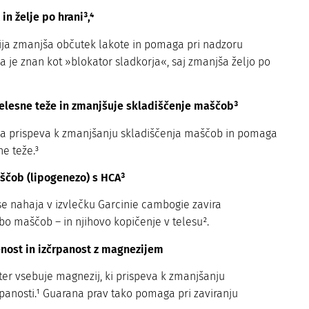
in želje po hrani³,⁴
ja zmanjša občutek lakote in pomaga pri nadzoru
a je znan kot »blokator sladkorja«, saj zmanjša željo po
elesne teže in zmanjšuje skladiščenje maščob³
a prispeva k zmanjšanju skladiščenja maščob in pomaga
ne teže.³
ščob (lipogenezo) s HCA³
i se nahaja v izvlečku Garcinie cambogie zavira
bo maščob – in njihovo kopičenje v telesu².
nost in izčrpanost z magnezijem
er vsebuje magnezij, ki prispeva k zmanjšanju
črpanosti.¹ Guarana prav tako pomaga pri zaviranju