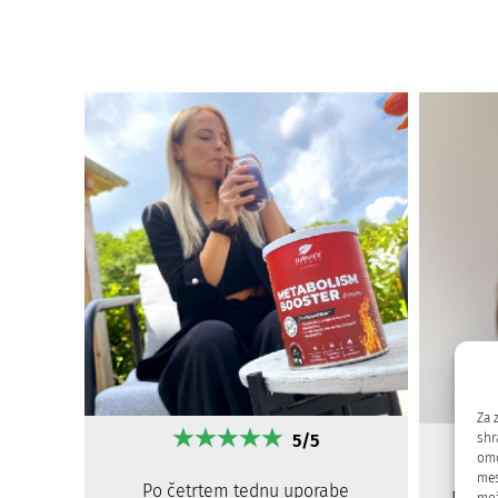
Za 
5/5
shr
omo
mes
Po četrtem tednu uporabe