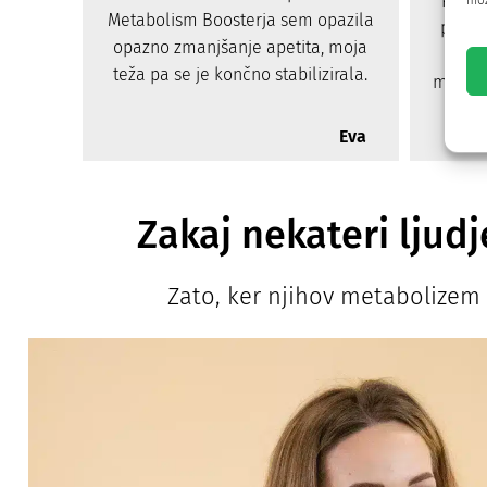
Po up
mož
Metabolism Boosterja sem opazila
počut
opazno zmanjšanje apetita, moja
na
teža pa se je končno stabilizirala.
motivi
Eva
Zakaj nekateri ljudj
Zato, ker njihov metabolizem