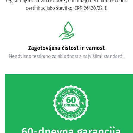
registracijsko številko: 00063/0 in imajo certifikat ECO pod
certifikacijsko številko: EPR-26420/22-1.
Zagotovljena čistost in varnost
Neodvisno testirano za skladnost z najvišjimi standardi.
60-dnevna garancija