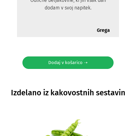
Odlične beljakovine, ki jih vsak dan
dodam v svoj napitek.
Grega
Dodaj v košarico ➝
Izdelano iz kakovostnih sestavin