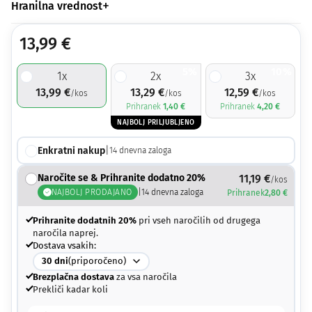
Hranilna vrednost
13,99
€
5%
10%
1
x
2
x
3
x
13,99
€
13,29
€
12,59
€
/kos
/kos
/kos
Prihranek
1,40
€
Prihranek
4,20
€
NAJBOLJ PRILJUBLJENO
Enkratni nakup
|
14
dnevna zaloga
Naročite se & Prihranite dodatno 20%
11,19
€
/kos
NAJBOLJ PRODAJANO
|
14
dnevna zaloga
Prihranek
2,80
€
Prihranite dodatnih 20%
pri vseh naročilih od drugega
naročila naprej.
Dostava vsakih:
30
dni
(priporočeno)
Brezplačna dostava
za vsa naročila
Prekliči kadar koli