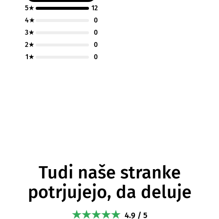
5★
12
4★
0
3★
0
2★
0
1★
0
Tudi naše stranke
potrjujejo, da deluje
4.9 / 5