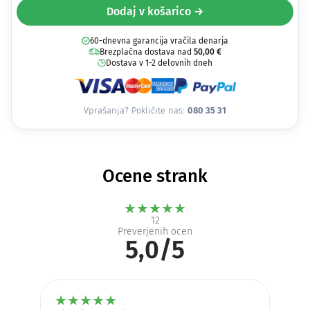
Dodaj v košarico →
60-dnevna garancija vračila denarja
Brezplačna dostava nad
50,00
€
Dostava v 1-2 delovnih dneh
Vprašanja? Pokličite nas:
080 35 31
Ocene strank
★
★
★
★
★
12
Preverjenih ocen
5,0/5
★
★
★
★
★