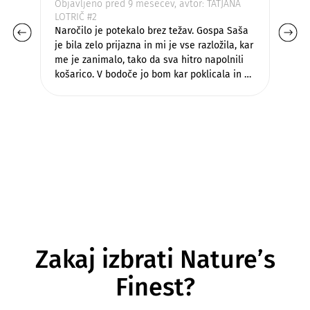
Objavljeno pred 9 mesecev, avtor: TATJANA
Ob
LOTRIČ #2
Su
Naročilo je potekalo brez težav. Gospa Saša
je bila zelo prijazna in mi je vse razložila, kar
me je zanimalo, tako da sva hitro napolnili
košarico. V bodoče jo bom kar poklicala in bo
odločitev katere izdelke naročim veliko lažja.
Komaj čakam, da dobim paket.
Zakaj izbrati Nature’s
Finest?