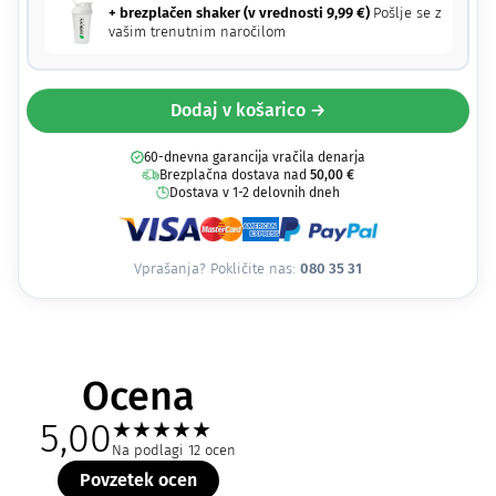
+ brezplačen shaker (v vrednosti
9,99
€
)
Pošlje se z
vašim trenutnim naročilom
Dodaj v košarico →
60-dnevna garancija vračila denarja
Brezplačna dostava nad
50,00
€
Dostava v 1-2 delovnih dneh
Vprašanja? Pokličite nas:
080 35 31
Ocena
5,00
★
★
★
★
★
Na podlagi 12 ocen
Povzetek ocen