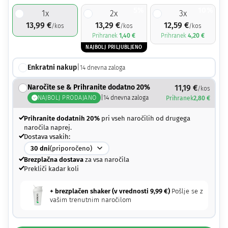
5%
10%
1
x
2
x
3
x
13,99
€
13,29
€
12,59
€
/kos
/kos
/kos
Prihranek
1,40
€
Prihranek
4,20
€
NAJBOLJ PRILJUBLJENO
Enkratni nakup
|
14
dnevna zaloga
Naročite se & Prihranite dodatno 20%
11,19
€
/kos
NAJBOLJ PRODAJANO
|
14
dnevna zaloga
Prihranek
2,80
€
Prihranite dodatnih 20%
pri vseh naročilih od drugega
naročila naprej.
Dostava vsakih:
30
dni
(priporočeno)
Brezplačna dostava
za vsa naročila
Prekliči kadar koli
+ brezplačen shaker (v vrednosti
9,99
€
)
Pošlje se z
vašim trenutnim naročilom