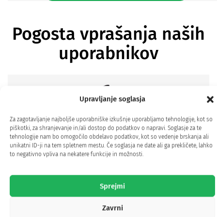
Pogosta vprašanja naših
uporabnikov
Upravljanje soglasja
Kako in zakaj delujejo?
Za zagotavljanje najboljše uporabniške izkušnje uporabljamo tehnologije, kot so
piškotki, za shranjevanje in/ali dostop do podatkov o napravi. Soglasje za te
Grahove beljakovine so vir mineralov, kot so
tehnologije nam bo omogočilo obdelavo podatkov, kot so vedenje brskanja ali
unikatni ID-ji na tem spletnem mestu. Če soglasja ne date ali ga prekličete, lahko
vitamin E, železo, magnezij, cink, fosfor in
to negativno vpliva na nekatere funkcije in možnosti.
kalij.
Sprejmi
Zavrni