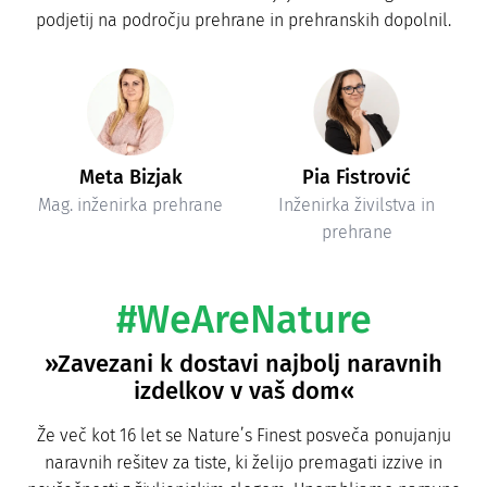
podjetij na področju prehrane in prehranskih dopolnil.
Meta Bizjak
Pia Fistrović
Mag. inženirka prehrane
Inženirka živilstva in
prehrane
#WeAreNature
»Zavezani k dostavi najbolj naravnih
izdelkov v vaš dom«
Že več kot 16 let se Nature’s Finest posveča ponujanju
naravnih rešitev za tiste, ki želijo premagati izzive in