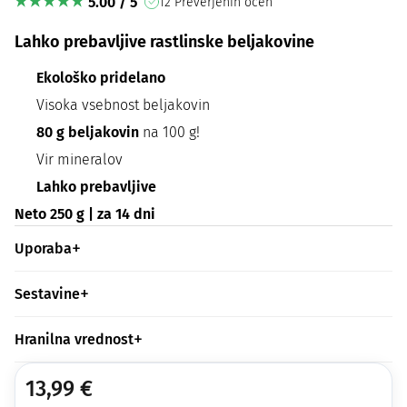
5.00 / 5
12 Preverjenih ocen
Lahko prebavljive rastlinske beljakovine
Ekološko pridelano
Visoka vsebnost beljakovin
80 g beljakovin
na 100 g!
Vir mineralov
Lahko prebavljive
Neto 250 g | za 14 dni
Uporaba
Sestavine
Hranilna vrednost
13,99
€