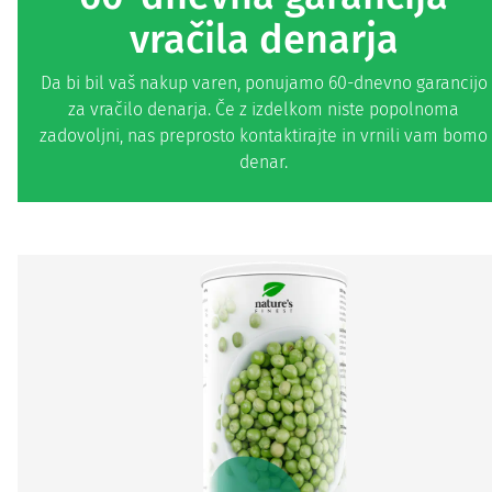
vračila denarja
Da bi bil vaš nakup varen, ponujamo 60-dnevno garancijo
za vračilo denarja. Če z izdelkom niste popolnoma
zadovoljni, nas preprosto kontaktirajte in vrnili vam bomo
denar.