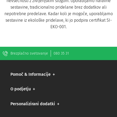
nevšečnosti z življenjskim slogom. Uporabljamo naravne
sestavine, tradicionalno pridelane brez dodatkov ali
nepotrebne predelave. Kadar koli je mogoče, uporabljamo
sestavine iz ekološke pridelave, ki jo podpira certifikat SI-
EKO-001.
Brezplačno svetovanje
080 35 31
Pomoč & Informacije
O podjetju
Personalizirani dodatki