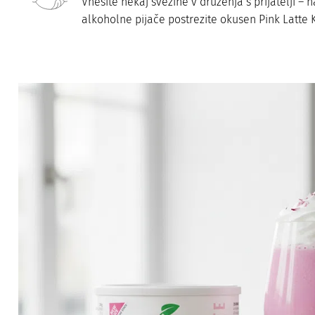
Vnesite nekaj svežine v druženja s prijatelji –
alkoholne pijače postrezite okusen Pink Latte 