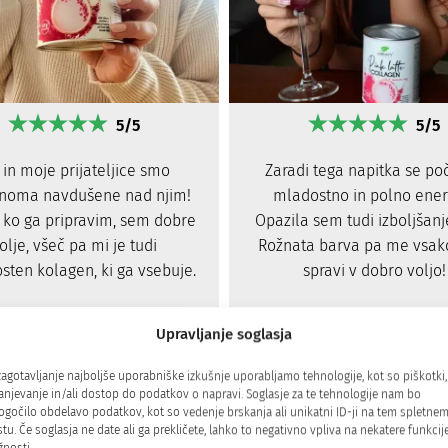
5/5
5/5
 in moje prijateljice smo
Zaradi tega napitka se po
noma navdušene nad njim!
mladostno in polno energ
, ko ga pripravim, sem dobre
Opazila sem tudi izboljšanj
olje, všeč pa mi je tudi
Rožnata barva pa me vsako
sten kolagen, ki ga vsebuje.
spravi v dobro voljo!
Petra
Upravljanje soglasja
zagotavljanje najboljše uporabniške izkušnje uporabljamo tehnologije, kot so piškotki,
anjevanje in/ali dostop do podatkov o napravi. Soglasje za te tehnologije nam bo
kolagen, postrežen kot krem
gočilo obdelavo podatkov, kot so vedenje brskanja ali unikatni ID-ji na tem spletne
tu. Če soglasja ne date ali ga prekličete, lahko to negativno vpliva na nekatere funkcije