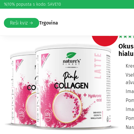
%
10% popusta s kodo: SAVE10
Domov
/
Lepota in nega
/
Koža in gubice (anti-age)
/ PINK LA
PI
Reši kviz →
Trgovina
-50%
Okuse
hialu
Kre
Vse
ašv
Ima
Pom
Ima
Pom
Nar