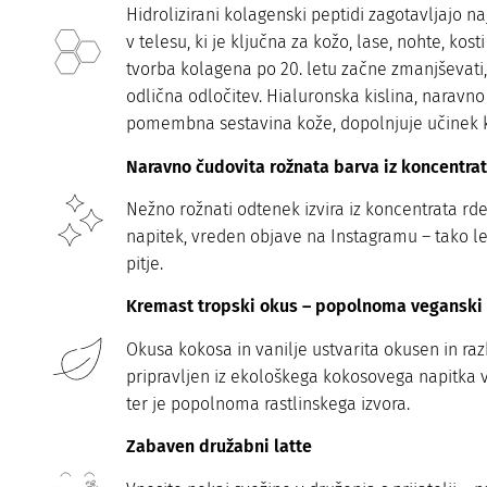
Hidrolizirani kolagenski peptidi zagotavljajo n
v telesu, ki je ključna za kožo, lase, nohte, kosti
tvorba kolagena po 20. letu začne zmanjševati,
odlična odločitev. Hialuronska kislina, naravno
pomembna sestavina kože, dopolnjuje učinek 
Naravno čudovita rožnata barva iz koncentra
Nežno rožnati odtenek izvira iz koncentrata rde
napitek, vreden objave na Instagramu – tako l
pitje.
Kremast tropski okus – popolnoma veganski
Okusa kokosa in vanilje ustvarita okusen in raz
pripravljen iz ekološkega kokosovega napitka v
ter je popolnoma rastlinskega izvora.
Zabaven družabni latte