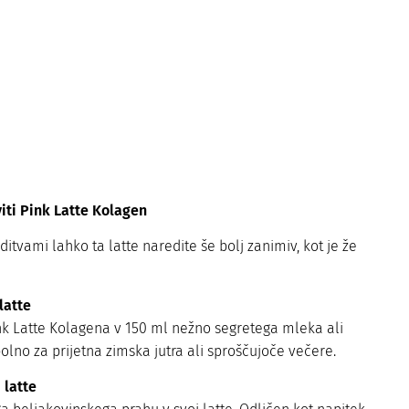
viti Pink Latte Kolagen
itvami lahko ta latte naredite še bolj zanimiv, kot je že
latte
k Latte Kolagena v 150 ml nežno segretega mleka ali
lno za prijetna zimska jutra ali sproščujoče večere.
 latte