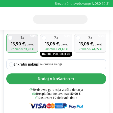
Brezplačno svetovanje
080 35 31
13,90
€
27,80
€
50%
53%
53%
1
x
2
x
3
x
13,90
€
13,06
€
13,06
€
/paket
/paket
/paket
Prihranek
13,90
€
Prihranek
29,48
€
Prihranek
44,22
€
NAJBOLJ PRILJUBLJENO
Enkratni nakup
|
24
dnevna zaloga
Dodaj v košarico →
60-dnevna garancija vračila denarja
Brezplačna dostava nad
50,00
€
Dostava v 1-2 delovnih dneh