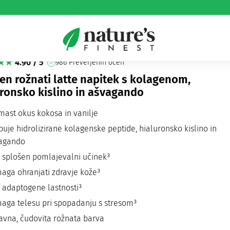
TTE Kolagen paket
NK LATTE Kolagen paket
4.90 / 5
986 Preverjenih ocen
n rožnati latte napitek s kolagenom,
ronsko kislino in ašvagando
mast okus kokosa in vanilje
buje hidrolizirane kolagenske peptide, hialuronsko kislino in
agando
 splošen pomlajevalni učinek³
aga ohranjati zdravje kože³
 adaptogene lastnosti³
aga telesu pri spopadanju s stresom³
avna, čudovita rožnata barva