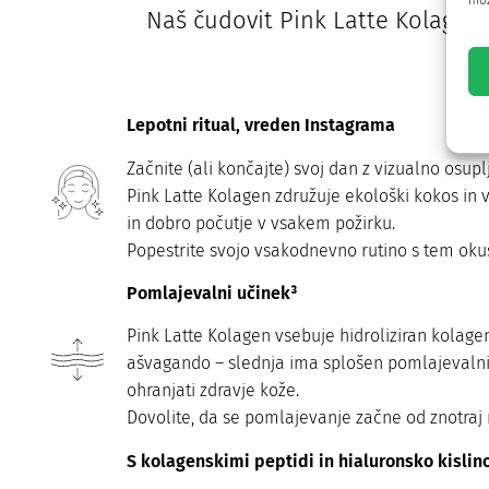
mož
Naš čudovit Pink Latte Kolagen 
Lepotni ritual, vreden Instagrama
Začnite (ali končajte) svoj dan z vizualno osupl
Pink Latte Kolagen združuje ekološki kokos in v
in dobro počutje v vsakem požirku.
Popestrite svojo vsakodnevno rutino s tem oku
Pomlajevalni učinek³
Pink Latte Kolagen vsebuje hidroliziran kolagen
ašvagando – slednja ima splošen pomlajevaln
ohranjati zdravje kože.
Dovolite, da se pomlajevanje začne od znotraj
S kolagenskimi peptidi in hialuronsko kislin