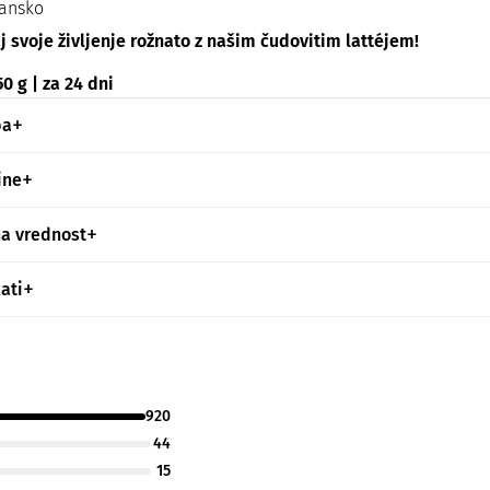
ansko
 svoje življenje rožnato z našim čudovitim lattéjem!
0 g | za 24 dni
ba
ine
na vrednost
kati
920
44
15