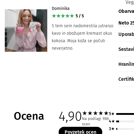
Veg
Dominika
Obarvaj
5 / 5
Neto 25
S tem sem nadomestila jutranjo
kavo in obožujem kremast okus
Upora
kokosa. Moja koža se počuti
neverjetno.
Sestav
Hranil
Certifi
4,90
Ocena
★
★
★
★
★
5★
Na podlagi 986
4★
ocen
3★
Povzetek ocen