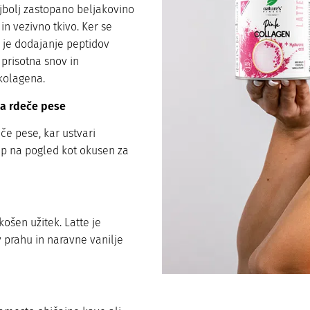
ajbolj zastopano beljakovino
 in vezivno tkivo. Ker se
 je dodajanje peptidov
 prisotna snov in
kolagena.
ta rdeče pese
če pese, kar ustvari
ep na pogled kot okusen za
košen užitek. Latte je
 prahu in naravne vanilje