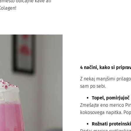
 namesto običajne kave ali
Kolagen!
4 načini, kako si pripra
Z nekaj manjšimi prilagod
sam po sebi.
Topel, pomirjujoč 
Zmešajte eno merico Pin
kokosovega napitka. Popo
Rožnati proteinski