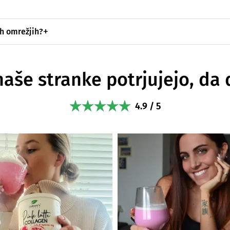
ih omrežjih?
naše stranke potrjujejo, da 
4.9 / 5