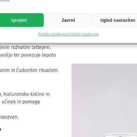
nosti.
ima pomlajevalni učinek³, podpira zdravje kož
zaščito³.
Sprejmi
Zavrni
Ogled nastavitev
Politika zasebnosti
Politika zasebnosti
jivim rožnatim lattejem.
aniljo ter povezuje lepoto
snim in čudovitim ritualom.
, hialuronsko kislino in
i učinek in pomaga
 navzven.
o