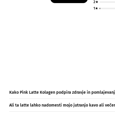
2★
1★
Kako Pink Latte Kolagen podpira zdravje in pomlajevan
Ali ta latte lahko nadomesti mojo jutranjo kavo ali večer