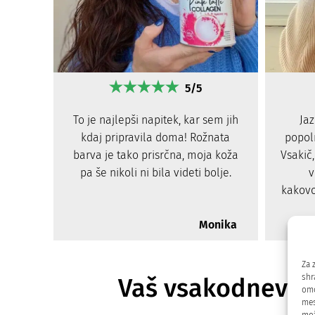
5/5
To je najlepši napitek, kar sem jih
Jaz
kdaj pripravila doma! Rožnata
popol
barva je tako prisrčna, moja koža
Vsakič
pa še nikoli ni bila videti bolje.
v
kakovo
Monika
Za 
shr
Vaš vsakodnevni 
omo
mes