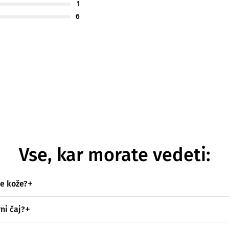
1
6
Vse, kar morate vedeti:
je kože?
ni čaj?