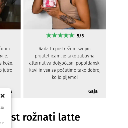
5/5
čutim
Rada to postrežem svojim
ije.
prijateljicam, je tako zabavna
e kože.
alternativa dolgočasni popoldanski
 jutro
kavi in ​​vse se počutimo tako dobro,
ko jo pijemo!
Zala
Gaja
 za
ast rožnati latte
m
 in