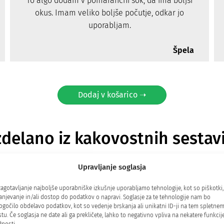
To algo dodam v pomarančni sok, da ima boljši
okus. Imam veliko boljše počutje, odkar jo
uporabljam.
Špela
Dodaj v košarico ➝
zdelano iz kakovostnih sestav
Upravljanje soglasja
zagotavljanje najboljše uporabniške izkušnje uporabljamo tehnologije, kot so piškotki,
anjevanje in/ali dostop do podatkov o napravi. Soglasje za te tehnologije nam bo
gočilo obdelavo podatkov, kot so vedenje brskanja ali unikatni ID-ji na tem spletne
tu. Če soglasja ne date ali ga prekličete, lahko to negativno vpliva na nekatere funkcije