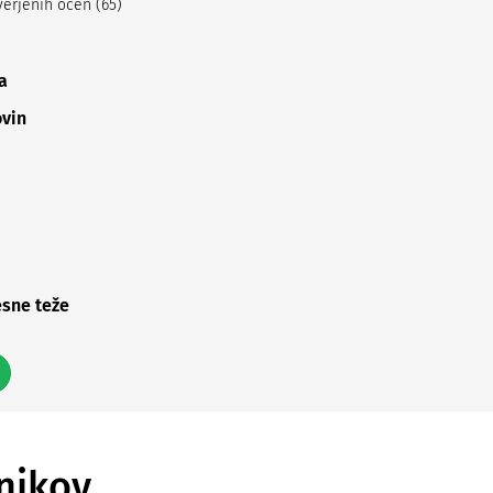
erjenih ocen (65)
a
ovin
esne teže
nikov