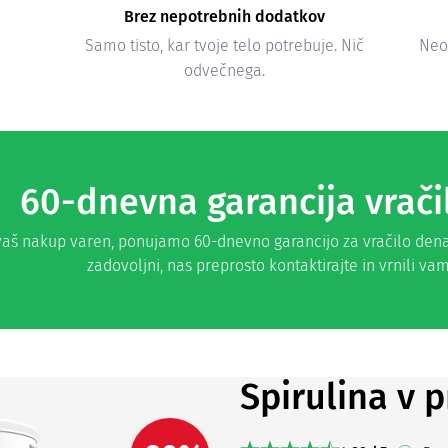
Brez nepotrebnih dodatkov
Samo tisto, kar tvoje telo potrebuje. Nič
Neod
odvečnega.
60-dnevna garancija vrači
 vaš nakup varen, ponujamo 60-dnevno garancijo za vračilo den
zadovoljni, nas preprosto kontaktirajte in vrnili v
Spirulina v 