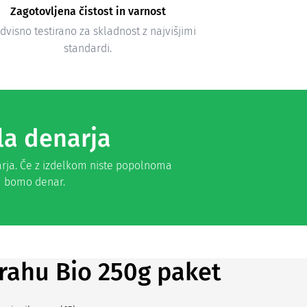
Zagotovljena čistost in varnost
visno testirano za skladnost z najvišjimi
standardi.
la denarja
arja. Če z izdelkom niste popolnoma
am bomo denar.
prahu Bio 250g paket