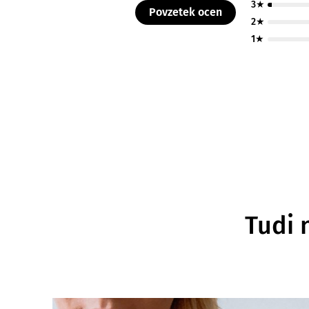
3★
Povzetek ocen
2★
1★
Tudi 