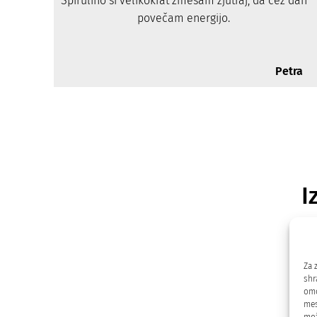
Spirulino si velikokrat zmešam zjutraj, da čez dan
povečam energijo.
Petra
I
Za 
shr
omo
mes