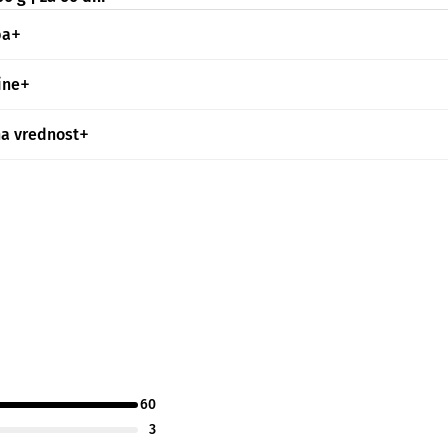
ba
ine
na vrednost
60
3