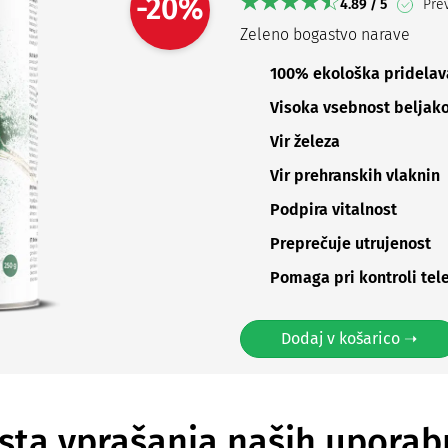
-20%
4.89 / 5
Prev
Zeleno bogastvo narave
100% ekološka pridelav
Visoka vsebnost beljak
Vir železa
Vir prehranskih vlaknin
Podpira vitalnost
Preprečuje utrujenost
Pomaga pri kontroli tel
Dodaj v košarico ➝
sta vprašanja naših uporab