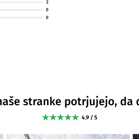
2
0
0
naše stranke potrjujejo, da 
4.9 / 5