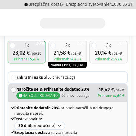
Brezplačna dostava za naročila nad 50,00 €
Brezplačno svetovanje
080 35 31
23,02
€
28,78
€
20%
25%
30%
1
x
2
x
3
x
23,02
€
21,58
€
20,14
€
/paket
/paket
/paket
Prihranek
5,76
€
Prihranek
14,40
€
Prihranek
25,92
€
NAJBOLJ PRILJUBLJENO
Enkratni nakup
|
60
dnevna zaloga
Naročite se & Prihranite dodatno 20%
18,42
€
/paket
NAJBOLJ PRODAJANO
|
60
dnevna zaloga
Prihranek
4,60
€
Prihranite dodatnih 20%
pri vseh naročilih od drugega
naročila naprej.
Dostava vsakih:
30
dni
(priporočeno)
Brezplačna dostava
za vsa naročila