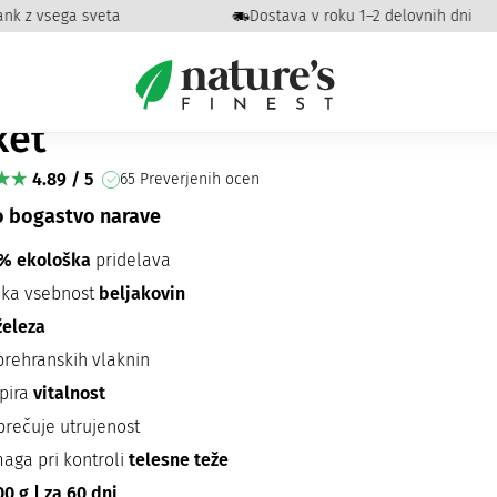
k z vsega sveta
Dostava v roku 1–2 delovnih dni
50g paket
rulina v prahu Bio 250g
ket
4.89 / 5
65 Preverjenih ocen
o bogastvo narave
% ekološka
pridelava
oka vsebnost
beljakovin
železa
 prehranskih vlaknin
pira
vitalnost
prečuje utrujenost
aga pri kontroli
telesne teže
0 g | za 60 dni