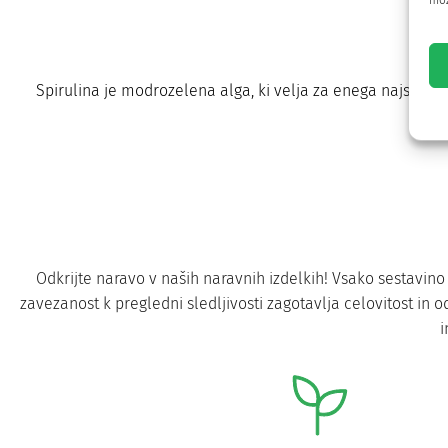
mož
Spirulina je modrozelena alga, ki velja za enega najstarejši
Odkrijte naravo v naših naravnih izdelkih! Vsako sestavi
zavezanost k pregledni sledljivosti zagotavlja celovitost in od
i