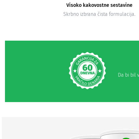
Visoko kakovostne sestavine
Skrbno izbrana čista formulacija.
Da bi bil