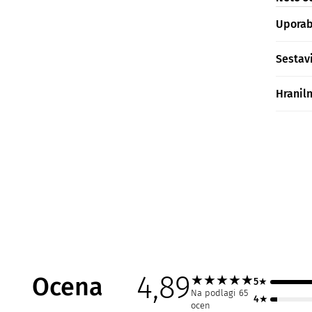
Upora
Sestav
Hranil
4,89
Ocena
★
★
★
★
★
5★
Na podlagi 65
4★
ocen