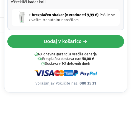
Prekliči kadar koli
+ brezplačen shaker (v vrednosti
9,99
€
)
Pošlje se
z vašim trenutnim naročilom
Dodaj v košarico →
60-dnevna garancija vračila denarja
Brezplačna dostava nad
50,00
€
Dostava v 1-2 delovnih dneh
Vprašanja? Pokličite nas:
080 35 31