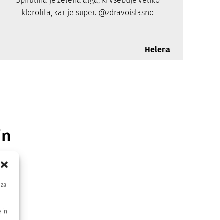
Spirulina je zelena alga, ki vsebuje veliko
klorofila, kar je super. @zdravoislasno
Helena
in
 za
m
 in