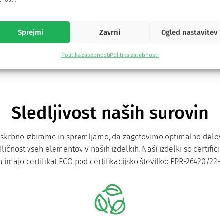
nosti.
1. Spirulina
Sprejmi
Zavrni
Ogled nastavitev
h organizmov na Zemlji. Je izjemno bogat vir rastlinskih beljakov
Politika zasebnosti
Politika zasebnosti
energije.
Sledljivost naših surovin
no skrbno izbiramo in spremljamo, da zagotovimo optimalno delo
ličnost vseh elementov v naših izdelkih. Naši izdelki so certific
n imajo certifikat ECO pod certifikacijsko številko: EPR-26420/22-