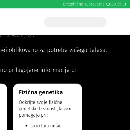
Brezplačno svetovanje
080 35 31
ga zdravja.
LIZACIJO.
ebej oblikovano za potrebe vašega telesa.
 prilagojene informacije o:
Fizična genetika
Odkrijte svoje fizične
genetske lastnosti, ki vam
pomagajo pri:
struktura mišic