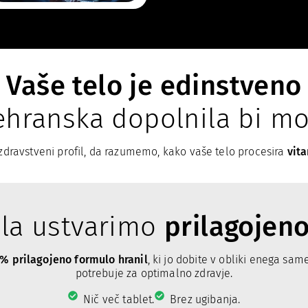
Vaše telo je edinstveno
ehranska dopolnila bi mor
zdravstveni profil, da razumemo, kako vaše telo procesira
vita
ila ustvarimo
prilagojen
% prilagojeno formulo hranil
, ki jo dobite v obliki enega sam
potrebuje za optimalno zdravje.
Nič več tablet.
Brez ugibanja.