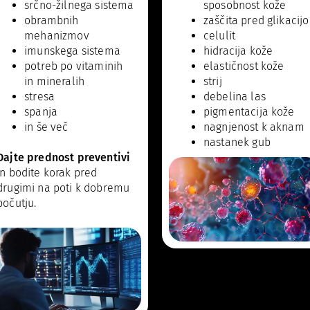
srčno-žilnega sistema
sposobnost kože
obrambnih
zaščita pred glikacijo
mehanizmov
celulit
imunskega sistema
hidracija kože
potreb po vitaminih
elastičnost kože
in mineralih
strij
stresa
debelina las
spanja
pigmentacija kože
in še več
nagnjenost k aknam
nastanek gub
Dajte prednost preventivi
in bodite korak pred
drugimi na poti k dobremu
počutju.