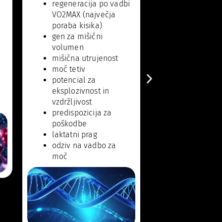
regeneracija po vadbi
VO2MAX (največja
poraba kisika)
gen za mišični
volumen
mišična utrujenost
moč tetiv
potencial za
eksplozivnost in
vzdržljivost
predispozicija za
poškodbe
laktatni prag
odziv na vadbo za
moč