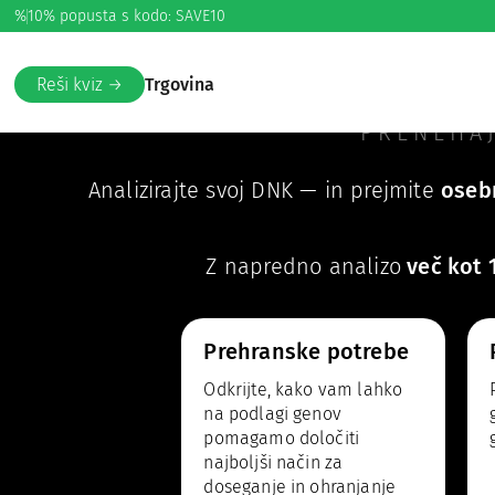
%
10% popusta s kodo: SAVE10
Vaš DNK pr
Reši kviz →
Trgovina
PRENEHAJ
Analizirajte svoj DNK — in prejmite
oseb
Z napredno analizo
več kot 
Prehranske potrebe
Odkrijte, kako vam lahko
na podlagi genov
pomagamo določiti
najboljši način za
doseganje in ohranjanje