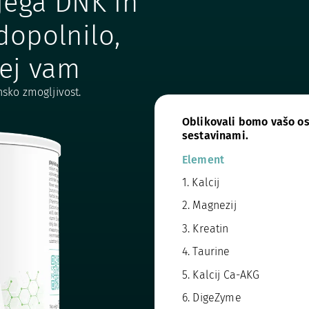
ojega DNK in
dopolnilo,
ej vam
nsko zmogljivost.
Oblikovali bomo vašo os
sestavinami.
Element
1. Kalcij
2. Magnezij
3. Kreatin
4. Taurine
5. Kalcij Ca-AKG
6. DigeZyme