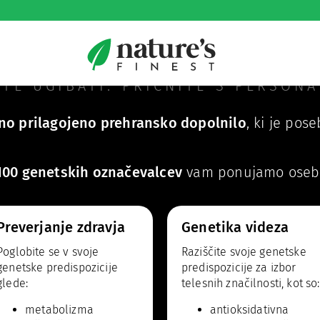
edstavlja ključ do boljše
TE UGIBATI. PRIČNITE S PERSONA
no prilagojeno prehransko dopolnilo
, ki je pos
100 genetskih označevalcev
vam ponujamo osebno
Preverjanje zdravja
Genetika videza
Poglobite se v svoje
Raziščite svoje genetske
genetske predispozicije
predispozicije za izbor
glede:
telesnih značilnosti, kot so:
metabolizma
antioksidativna