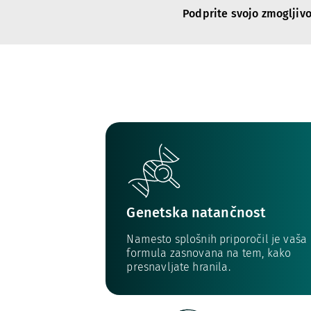
Podprite svojo zmogljivos
Genetska natančnost
Namesto splošnih priporočil je vaša
formula zasnovana na tem, kako
presnavljate hranila.