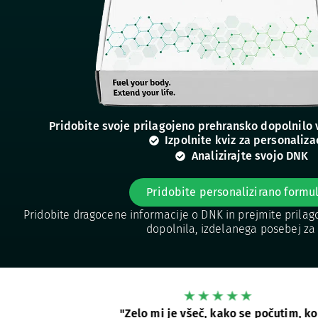
Pridobite svoje prilagojeno prehransko dopolnilo v
Izpolnite kviz za personaliza
Analizirajte svojo DNK
Pridobite personalizirano formu
Pridobite dragocene informacije o DNK in prejmite prila
dopolnila, izdelanega posebej za 
"Zelo mi je všeč, kako se počutim, ko