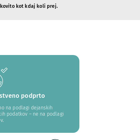
kovito kot kdaj koli prej.
stveno podprto
no na podlagi dejanskih
kih podatkov – ne na podlagi
v.