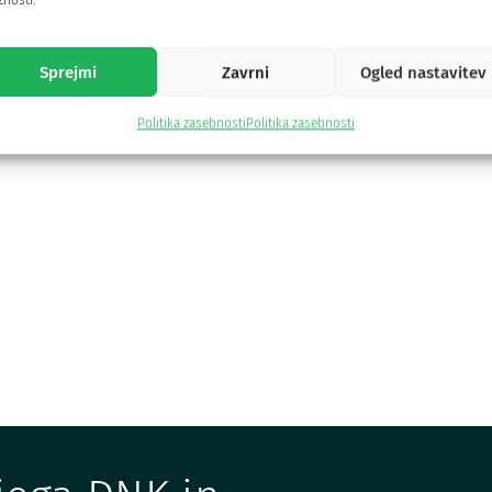
nosti.
posameznike. Vaš DNK je ključ do trajnih
rezultatov.
P
Pokaži več
Sprejmi
Zavrni
Ogled nastavitev
Politika zasebnosti
Politika zasebnosti