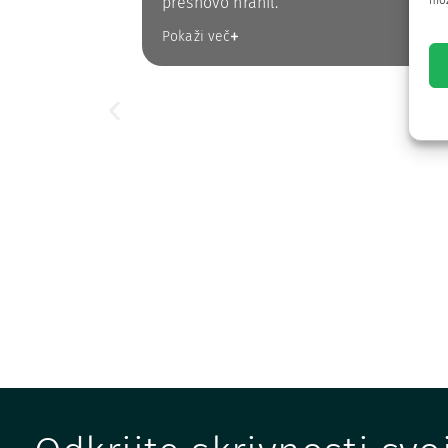
presnovo hranil.
mož
Pokaži več