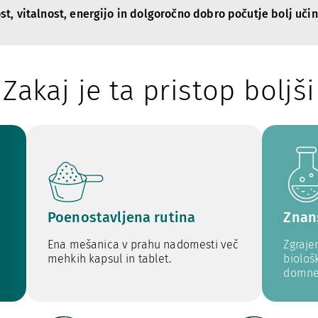
t, vitalnost, energijo in dolgoročno dobro počutje bolj učin
Zakaj je ta pristop boljši
Poenostavljena rutina
Znan
Ena mešanica v prahu nadomesti več
Zgraje
mehkih kapsul in tablet.
biološ
domne