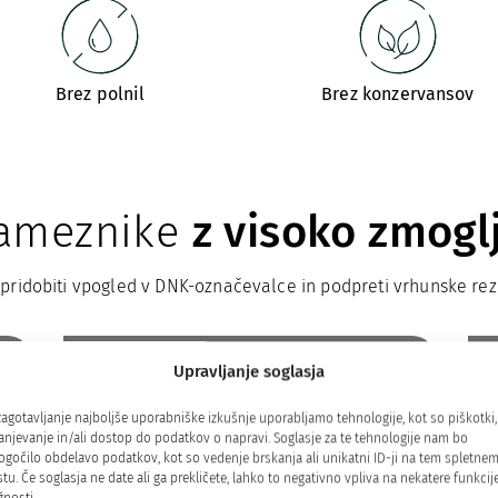
Brez polnil
Brez konzervansov
sameznike
z visoko zmogl
 pridobiti vpogled v DNK-označevalce in podpreti vrhunske rez
Direktorji in uspešni
Upravljanje soglasja
posamezniki
zagotavljanje najboljše uporabniške izkušnje uporabljamo tehnologije, kot so piškotki,
Č
i
Psihična pripravljenost, odpornost proti
anjevanje in/ali dostop do podatkov o napravi. Soglasje za te tehnologije nam bo
stresu in dolgotrajna energija so
gočilo obdelavo podatkov, kot so vedenje brskanja ali unikatni ID-ji na tem spletne
tu. Če soglasja ne date ali ga prekličete, lahko to negativno vpliva na nekatere funkcije
ključnega pomena za vodje in uspešne
b