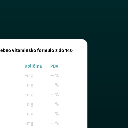
ebno vitaminsko formulo z do 140
Količina
PDV
–mg
— %
–mg
— %
–mg
— %
–mg
— %
–mg
— %
–mg
— %