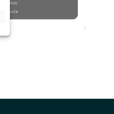
postopkov.
rikaži več