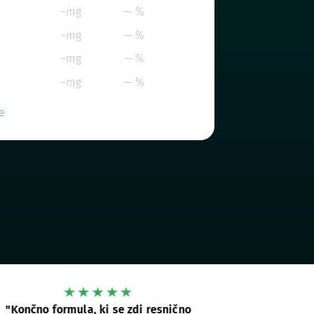
–mg
— %
–mg
— %
–mg
— %
–mg
— %
e
"Končno formula, ki se zdi resnično