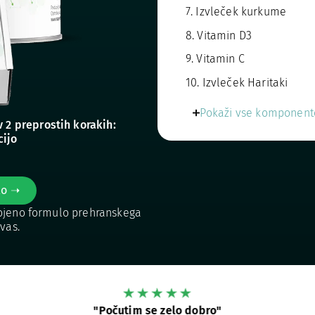
7. Izvleček kurkume
8. Vitamin D3
9. Vitamin C
10. Izvleček Haritaki
Pokaži vse komponent
 2 preprostih korakih:
cijo
lo ➝
gojeno formulo prehranskega
vas.
"Počutim se zelo dobro"