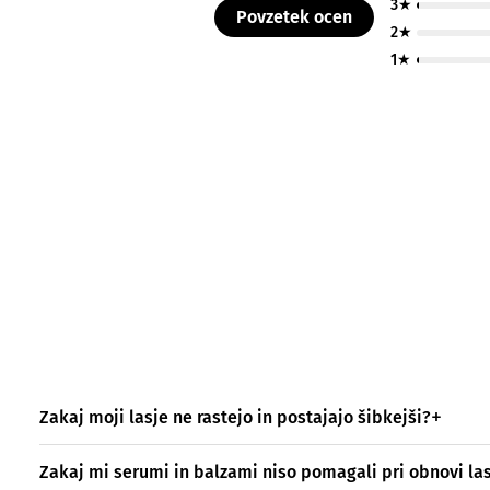
3★
Povzetek ocen
2★
1★
Zakaj moji lasje ne rastejo in postajajo šibkejši?
Zakaj mi serumi in balzami niso pomagali pri obnovi las