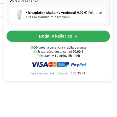
Prekliči kadar koli
+ brezplačen shaker (v vrednosti
9,99
€
)
Pošlje se
z vašim trenutnim naročilom
Dodaj v košarico →
60-dnevna garancija vračila denarja
Brezplačna dostava nad
50,00
€
Dostava v 1-2 delovnih dneh
Vprašanja? Pokličite nas:
080 35 31