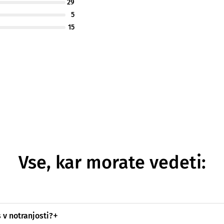
29
5
15
Vse, kar morate vedeti:
 v notranjosti?