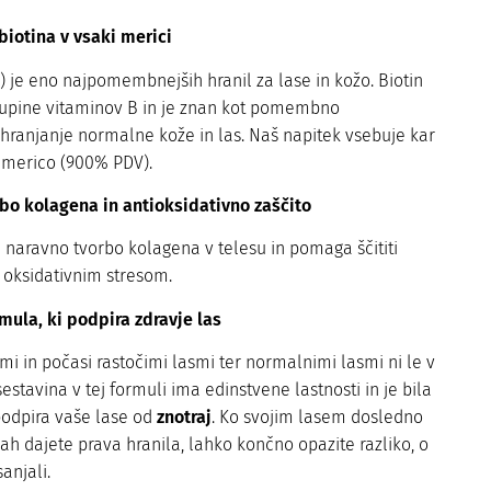
biotina v vsaki merici
7) je eno najpomembnejših hranil za lase in kožo. Biotin
skupine vitaminov B in je znan kot pomembno
hranjanje normalne kože in las. Naš napitek vsebuje kar
a merico (900% PDV).
rbo kolagena in antioksidativno zaščito
 naravno tvorbo kolagena v telesu in pomaga ščititi
 oksidativnim stresom.
mula, ki podpira zdravje las
mi in počasi rastočimi lasmi ter normalnimi lasmi ni le v
stavina v tej formuli ima edinstvene lastnosti in je bila
podpira vaše lase od
znotraj
. Ko svojim lasem dosledno
nah dajete prava hranila, lahko končno opazite razliko, o
sanjali.