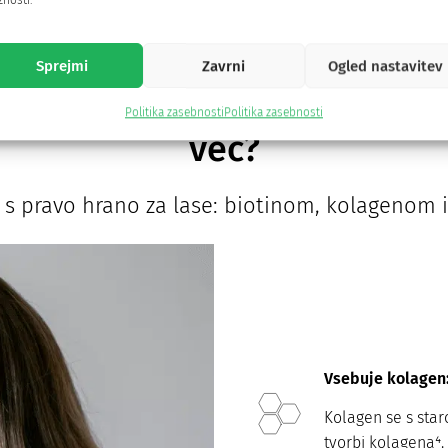
nosti.
Kristina Zvonar
Nina 
Sprejmi
Zavrni
Ogled nastavitev
i in nagnjeni k lomljenju, 
Politika zasebnosti
Politika zasebnosti
več?
j s pravo hrano za lase: biotinom, kolagenom 
Vsebuje kolagen:
Kolagen se s star
tvorbi kolagena⁴.