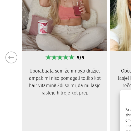
5/5
Obču
Uporabljala sem že mnogo dražje,
lasje!
ampak mi niso pomagali toliko kot
reč
hair vitamini! Zdi se mi, da mi lasje
rastejo hitreje kot prej.
Za 
shr
omo
mes