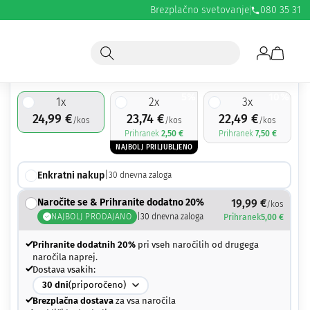
Brezplačno svetovanje
080 35 31
24,99
€
5%
10%
1
x
2
x
3
x
24,99
€
23,74
€
22,49
€
/kos
/kos
/kos
Prihranek
2,50
€
Prihranek
7,50
€
NAJBOLJ PRILJUBLJENO
Enkratni nakup
|
30
dnevna zaloga
Naročite se & Prihranite dodatno 20%
19,99
€
/kos
NAJBOLJ PRODAJANO
|
30
dnevna zaloga
Prihranek
5,00
€
Prihranite dodatnih 20%
pri vseh naročilih od drugega
naročila naprej.
Dostava vsakih:
30
dni
(priporočeno)
Brezplačna dostava
za vsa naročila