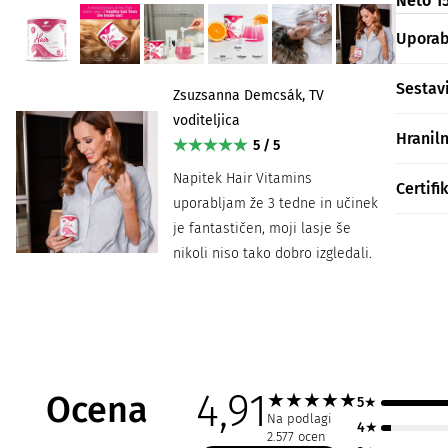
Neto 15
Upora
Sestav
Zsuzsanna Demcsák, TV
voditeljica
Hranil
5 / 5
Napitek Hair Vitamins
Certifi
uporabljam že 3 tedne in učinek
je fantastičen, moji lasje še
nikoli niso tako dobro izgledali.
4,91
Ocena
★
★
★
★
★
5★
Na podlagi
4★
2.577 ocen