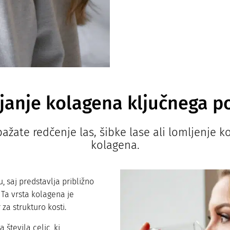
ajanje kolagena ključnega p
opažate redčenje las, šibke lase ali lomljenje 
kolagena.
, saj predstavlja približno
 Ta vrsta kolagena je
 za strukturo kosti.
števila celic, ki