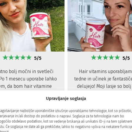
5/5
5/5
tno bolj močni in svetleči
Hair vitamins uporabljam
 Po 1 mesecu uporabe lahko
tedne in učinek je fantastič
em, da bom hair vitamine
delujejo! Moji lasje so bolj
uporabljala za vedno.
opazila sem da mi tudi 
Upravljanje soglasja
izpadajo. Priporočam
zagotavljanje najboljše uporabniške izkušnje uporabljamo tehnologije, kot so piškotki,
anjevanje in/ali dostop do podatkov o napravi. Soglasje za te tehnologije nam bo
gočilo obdelavo podatkov, kot so vedenje brskanja ali unikatni ID-ji na tem spletne
tu. Če soglasja ne date ali ga prekličete, lahko to negativno vpliva na nekatere funkcije