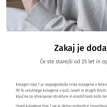
Zakaj je dod
Če ste starejši od 25 let in 
Kolagen tipa 1 je najpogostejša vrsta kolagena v telesu
90 % celotnega kolagena v koži, laseh in drugih tkivih.
ključna za ohranjanje strukture in elastičnosti kože ter
Upad kolagena tipa 1 pa je delno posledica zmanjšanja 