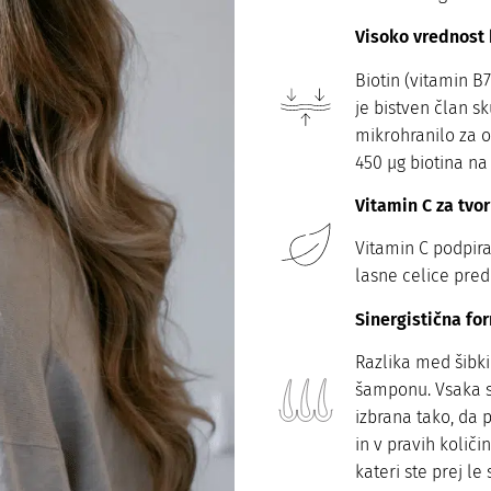
Visoko vrednost 
Biotin (vitamin B
je bistven član 
mikrohranilo za o
450 μg biotina n
Vitamin C za tvo
Vitamin C podpira
lasne celice pred
Sinergistična for
Razlika med šibki
šamponu. Vsaka se
izbrana tako, da 
in v pravih količi
kateri ste prej le 