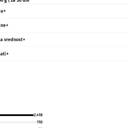
0 g | za 30 dni
ba
ine
na vrednost
kati
2.418
110