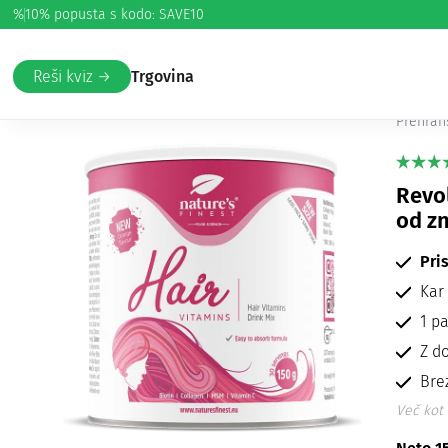
%
10% popusta s kodo: SAVE10
Domov
/
Lepota in nega
/
Lasje
/ Hair Vitamins
Hai
Reši kviz →
Trgovina
Prehran
Revol
od zn
Pri
Kar
1 p
Z d
Bre
Več kot 