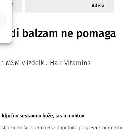
Rogač
Adela
da tudi balzam ne pomaga
in MSM v izdelku Hair Vitamins
 ključno sestavino kože, las in nohtov
ostjo zmanjšuje, zato naše dopolnilo prispeva k normalni