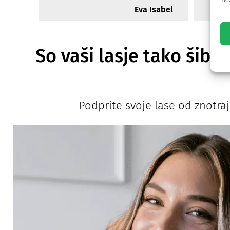
mož
Eva Isabel
So vaši lasje tako šibk
Podprite svoje lase od znotra