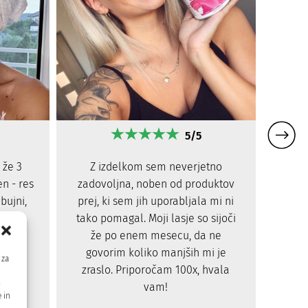
5/5
Z izdelkom sem neverjetno
Moj no
 že 3
zadovoljna, noben od produktov
napit
en - res
prej, ki sem jih uporabljala mi ni
zdr
 bujni,
tako pomagal. Moji lasje so sijoči
samo
manj
že po enem mesecu, da ne
ni
!
govorim koliko manjših mi je
 za
zraslo. Priporočam 100x, hvala
m
vam!
 in