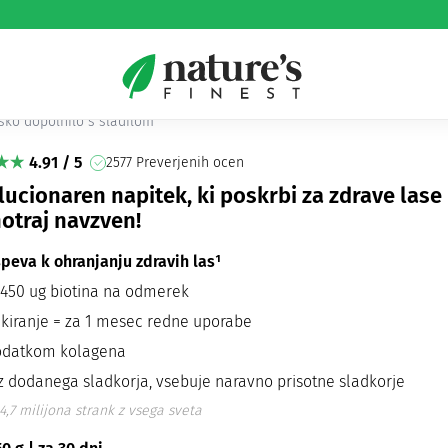
r Vitamins
sko dopolnilo s sladilom
4.91 / 5
2577 Preverjenih ocen
ucionaren napitek, ki poskrbi za zdrave lase
otraj navzven!
speva k ohranjanju zdravih las¹
 450 ug biotina na odmerek
akiranje = za 1 mesec redne uporabe
odatkom kolagena
z dodanega sladkorja, vsebuje naravno prisotne sladkorje
4,7 milijona strank z vsega sveta